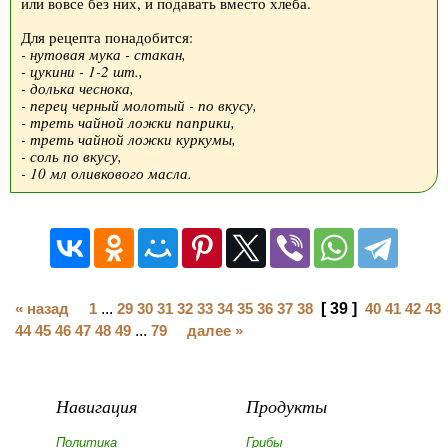
или вовсе без них, и подавать вместо хлеба.
Для рецепта понадобится:
- нутовая мука - стакан,
- цукини - 1-2 шт.,
- долька чеснока,
- перец черный молотый - по вкусу,
- треть чайной ложки паприки,
- треть чайной ложки куркумы,
- соль по вкусу,
- 10 мл оливкового масла.
« назад
1
...
29
30
31
32
33
34
35
36
37
38
[ 39 ]
40
41
42
43
44
45
46
47
48
49
...
79
далее »
Навигация
Продукты
Политика
Грибы