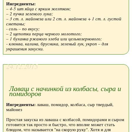
Ингредиенты:
– 4-5 шт яйца с ярким желтком;
– 2 пучка зеленого лука;
– 3 ст. л. майонеза или 2 ст. л. майонеза + 1 ст. л. густой
сметаны;
- соль – по вкусу;
– 2 щепотки перца черного молотого;
– 1 буханка ржаного хлеба или цельнозернового;
- клюква, калина, брусника, зеленый лук, укроп – для
украшения закуски.
24.12.2015
Лаваш с начинкой из колбасы, сыра и
помидоров
Ингредиенты:
лаваш, помидор, колбаса, сыр твердый,
майонез
Простая закуска из лаваша с колбасой, помидорами и сыром
готовится так просто и быстро, что вполне может стать
блюдом, что называется "на скорую руку". Хотя и для