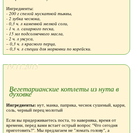
Ингредиенты:
- 200 г спелой мускатной тыквы,
- 2 зубка чеснока,
- 0,3 ч. л каменной мелкой соли,
- 1 ч. л. сахарного песка,
- 15 мл подсолнечного масла,
- 2 ч. л уксуса,
– 0,3 ч. л красного перца,
– 0,3 ч. л специи для морковки по корейски.
19.11.2015
Вегетарианские котлеты из нута в
духовке
Ингредиенты:
нут, манка, паприка, чеснок сушеный, карри,
соль, черный перец молотый
Если вы придерживаетесь поста, то наверняка, время от
времени, перед вами встает острый вопрос "Что сегодня
приготовить?". Мы предлагаем не "ломать голову", а