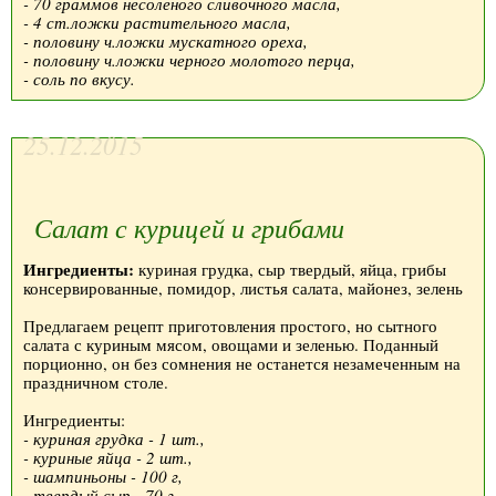
- 70 граммов несоленого сливочного масла,
- 4 ст.ложки растительного масла,
- половину ч.ложки мускатного ореха,
- половину ч.ложки черного молотого перца,
- соль по вкусу.
25.12.2015
Салат с курицей и грибами
Ингредиенты:
куриная грудка, сыр твердый, яйца, грибы
консервированные, помидор, листья салата, майонез, зелень
Предлагаем рецепт приготовления простого, но сытного
салата с куриным мясом, овощами и зеленью. Поданный
порционно, он без сомнения не останется незамеченным на
праздничном столе.
Ингредиенты:
- куриная грудка - 1 шт.,
- куриные яйца - 2 шт.,
- шампиньоны - 100 г,
- твердый сыр - 70 г,