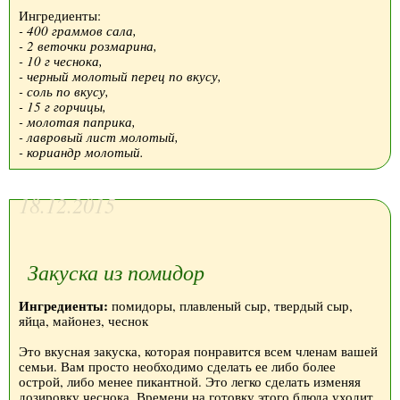
Ингредиенты:
- 400 граммов сала,
- 2 веточки розмарина,
- 10 г чеснока,
- черный молотый перец по вкусу,
- соль по вкусу,
- 15 г горчицы,
- молотая паприка,
- лавровый лист молотый,
- кориандр молотый.
18.12.2015
Закуска из помидор
Ингредиенты:
помидоры, плавленый сыр, твердый сыр,
яйца, майонез, чеснок
Это вкусная закуска, которая понравится всем членам вашей
семьи. Вам просто необходимо сделать ее либо более
острой, либо менее пикантной. Это легко сделать изменяя
дозировку чеснока. Времени на готовку этого блюда уходит