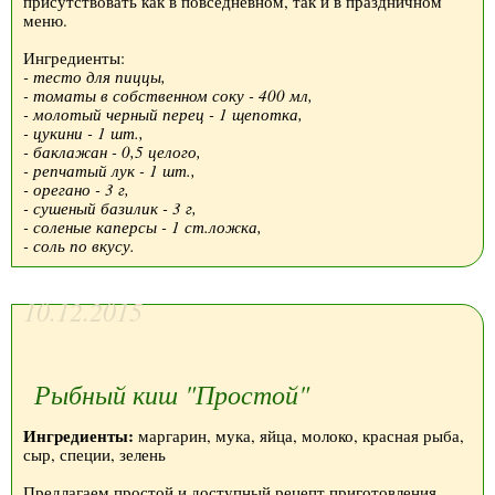
присутствовать как в повседневном, так и в праздничном
меню.
Ингредиенты:
- тесто для пиццы,
- томаты в собственном соку - 400 мл,
- молотый черный перец - 1 щепотка,
- цукини - 1 шт.,
- баклажан - 0,5 целого,
- репчатый лук - 1 шт.,
- орегано - 3 г,
- сушеный базилик - 3 г,
- соленые каперсы - 1 ст.ложка,
- соль по вкусу.
10.12.2015
Рыбный киш "Простой"
Ингредиенты:
маргарин, мука, яйца, молоко, красная рыба,
сыр, специи, зелень
Предлагаем простой и доступный рецепт приготовления