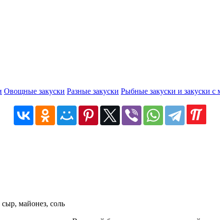
и
Овощные закуски
Разные закуски
Рыбные закуски и закуски с
 сыр, майонез, соль