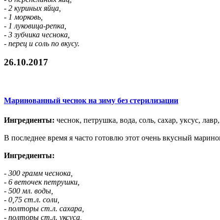
- 2 куриных яйца,
- 1 морковь,
- 1 луковица-репка,
- 3 зубчика чеснока,
- перец и соль по вкусу.
26.10.2017
Маринованный чеснок на зиму без стерилизации
Ингредиенты:
чеснок, петрушка, вода, соль, сахар, уксус, лавр
В последнее время я часто готовлю этот очень вкусный марино
Ингредиенты:
- 300 грамм чеснока,
- 6 веточек петрушки,
- 500 мл. воды,
- 0,75 ст.л. соли,
- полторы ст.л. сахара,
- полторы ст.л. уксуса,