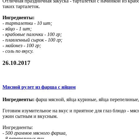
Отличная праздничная закуска - тарталетки с начинкой из краб
таких тарталеток.
Ингредиенты:
- тарталетки - 10 шт;
- яйцо - 1 шт;
- крабовые палочки - 100 гр;
- плавленный сырок - 100 гр;
- майонез - 100 гр;
- соль по вкусу.
26.10.2017
Мясной рулет из фарша с яйцом
Ингредиенты:
фарш мясной, яйца куриные, яйца перепелиные, м
Готовим изумительное на вкус и приятное для глаз блюдо - м
ужин сытным и вкусным.
Ингредиенты:
- 500 граммов мясного фарша,
- 8 перепелиных яиц,