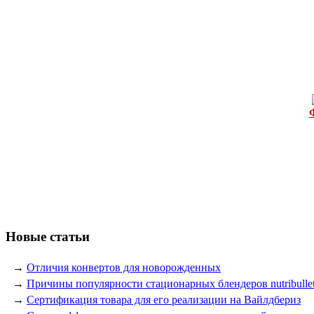
Новые статьи
→
Отличия конвертов для новорожденных
→
Причины популярности стационарных блендеров nutribulle
→
Сертификация товара для его реализации на Вайлдбериз