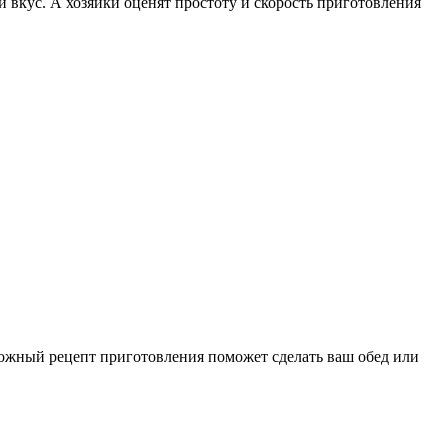
 и вкус. А хозяйки оценят простоту и скорость приготовления
ложный рецепт приготовления поможет сделать ваш обед или