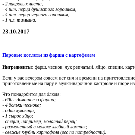
- 2 лавровых листа,
- 4 шт. перца душистого горошком,
- 4 шт. перца черного горошком,
- 1 ч.л. тимьяна.
23.10.2017
Паровые котлеты из фарша с картофелем
Ингредиенты:
фарш, чеснок, лук репчатый, яйцо, специи, кар
Если у вас вечером совсем нет сил и времени на приготовлени
приготовленные на пару в мультиварочной кастрюле и пюре из
Что понадобится для блюда:
- 600 г домашнего фарша;
- 4 дольки чеснока;
- одна луковица;
- 1 сырое яйцо;
- специи, например, молотый перец;
- размоченный в молоке хлебный ломтик;
- свежие клубни картофеля (вес по потребности).