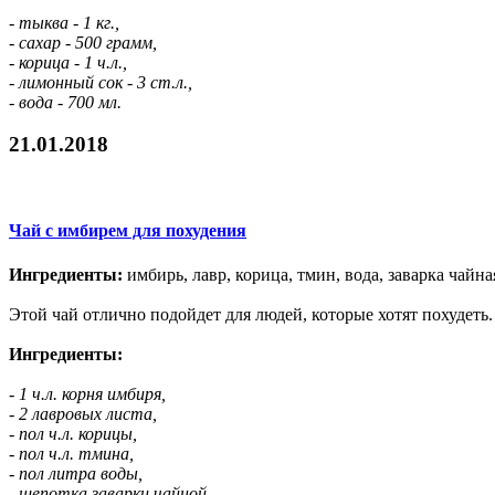
- тыква - 1 кг.,
- сахар - 500 грамм,
- корица - 1 ч.л.,
- лимонный сок - 3 ст.л.,
- вода - 700 мл.
21.01.2018
Чай с имбирем для похудения
Ингредиенты:
имбирь, лавр, корица, тмин, вода, заварка чайна
Этой чай отлично подойдет для людей, которые хотят похудеть.
Ингредиенты:
- 1 ч.л. корня имбиря,
- 2 лавровых листа,
- пол ч.л. корицы,
- пол ч.л. тмина,
- пол литра воды,
- щепотка заварки чайной.