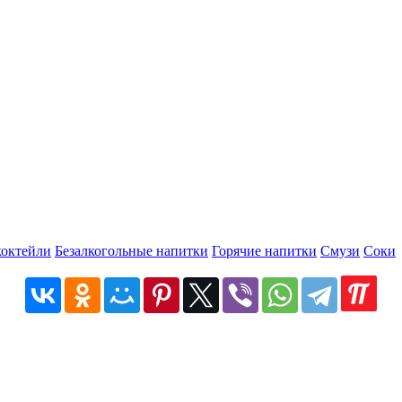
коктейли
Безалкогольные напитки
Горячие напитки
Смузи
Соки