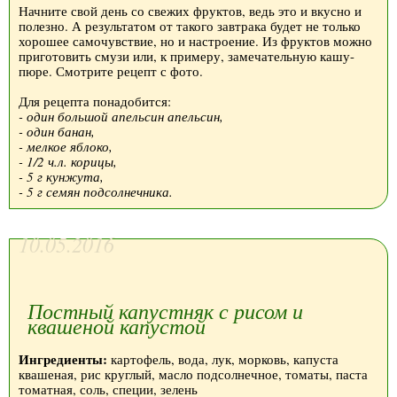
Начните свой день со свежих фруктов, ведь это и вкусно и
полезно. А результатом от такого завтрака будет не только
хорошее самочувствие, но и настроение. Из фруктов можно
приготовить смузи или, к примеру, замечательную кашу-
пюре. Смотрите рецепт с фото.
Для рецепта понадобится:
- один большой апельсин апельсин,
- один банан,
- мелкое яблоко,
- 1/2 ч.л. корицы,
- 5 г кунжута,
- 5 г семян подсолнечника.
10.05.2016
Постный капустняк с рисом и
квашеной капустой
Ингредиенты:
картофель, вода, лук, морковь, капуста
квашеная, рис круглый, масло подсолнечное, томаты, паста
томатная, соль, специи, зелень