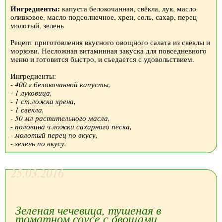
Ингредиенты:
капуста белокочанная, свёкла, лук, масло
оливковое, масло подсолнечное, хрен, соль, сахар, перец
молотый, зелень
Рецепт приготовления вкусного овощного салата из свеклы и
моркови. Несложная витаминная закуска для повседневного
меню и готовится быстро, и съедается с удовольствием.
Ингредиенты:
- 400 г белокочанной капусты,
- 1 луковица,
- 1 ст.ложка хрена,
- 1 свекла,
- 50 мл растительного масла,
- половина ч.ложки сахарного песка,
- молотый перец по вкусу,
- зелень по вкусу.
25.03.2016
Зеленая чечевица, тушеная в
томатном соусе с овощами