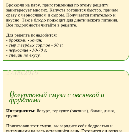
Брокколи на пару, приготовленная по этому рецепту,
заинтересует многих. Капуста готовится быстро, причем
сразу с черносливом и сыром. Получается питательно и
вкусно. Такое блюдо подходит для диетического питания.
Все подробности читайте в рецепте.
Для рецепта понадобится:
- брокколи - кочан;
- сыр твердых сортов - 50 г;
- чернослив - 50-70 г;
- специи по вкусу.
27.06.2016
Йогуртовый смузи с овсянкой и
фруктами
Ингредиенты:
йогурт, геркулес (овсянка), банан, дыня,
груши
Приготовив этот смузи, вы зарядите себя бодростью и
витаминами на весь оставшийся день. Готовится он легко и