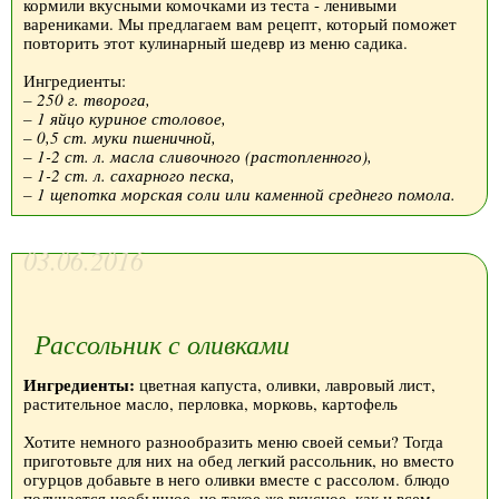
кормили вкусными комочками из теста - ленивыми
варениками. Мы предлагаем вам рецепт, который поможет
повторить этот кулинарный шедевр из меню садика.
Ингредиенты:
– 250 г. творога,
– 1 яйцо куриное столовое,
– 0,5 ст. муки пшеничной,
– 1-2 ст. л. масла сливочного (растопленного),
– 1-2 ст. л. сахарного песка,
– 1 щепотка морская соли или каменной среднего помола.
03.06.2016
Рассольник с оливками
Ингредиенты:
цветная капуста, оливки, лавровый лист,
растительное масло, перловка, морковь, картофель
Хотите немного разнообразить меню своей семьи? Тогда
приготовьте для них на обед легкий рассольник, но вместо
огурцов добавьте в него оливки вместе с рассолом. блюдо
получается необычное, но такое же вкусное, как и всем