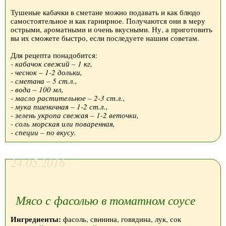
Тушеные кабачки в сметане можно подавать и как блюдо
самостоятельное и как гарнирное. Получаются они в меру
острыми, ароматными и очень вкусными. Ну, а приготовить
вы их сможете быстро, если последуете нашим советам.
Для рецепта понадобится:
- кабачок свежий – 1 кг,
- чеснок – 1-2 дольки,
- сметана – 5 ст.л.,
- вода – 100 мл,
- масло растительное – 2-3 ст.л.,
- мука пшеничная – 1-2 ст.л.,
- зелень укропа свежая – 1-2 веточки,
- соль морская или поваренная,
- специи – по вкусу.
24.05.2016
Мясо с фасолью в томатном соусе
Ингредиенты:
фасоль, свинина, говядина, лук, сок