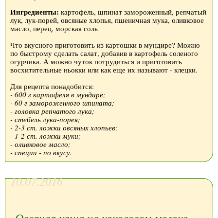
Ингредиенты:
картофель, шпинат замороженный, репчатый
лук, лук-порей, овсяные хлопья, пшеничная мука, оливковое
масло, перец, морская соль
Что вкусного приготовить из картошки в мундире? Можно
по быстрому сделать салат, добавив в картофель соленого
огурчика. А можно чуток потрудиться и приготовить
восхитительные ньокки или как еще их называют - клецки.
Для рецепта понадобится:
- 600 г картофеля в мундире;
- 60 г замороженного шпината;
- головка репчатого лука;
- стебель лука-порея;
- 2-3 ст. ложки овсяных хлопьев;
- 1-2 ст. ложки муки;
- оливковое масло;
- специи - по вкусу.
10.07.2016
Овсяная каша на кокосовом молоке