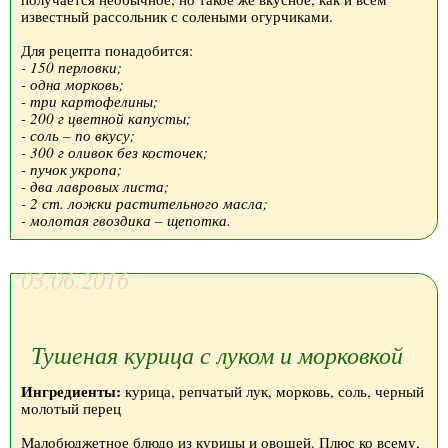
известный рассольник с солеными огурчиками.
Для рецепта понадобится:
- 150 перловки;
- одна морковь;
- три картофелины;
- 200 г цветной капусты;
- соль – по вкусу;
- 300 г оливок без косточек;
- пучок укропа;
- два лавровых листа;
- 2 ст. ложки растительного масла;
- молотая гвоздика – щепотка.
03.06.2016
Тушеная курица с луком и морковкой
Ингредиенты:
курица, репчатый лук, морковь, соль, черный
молотый перец
Малобюджетное блюдо из курицы и овощей. Плюс ко всему,