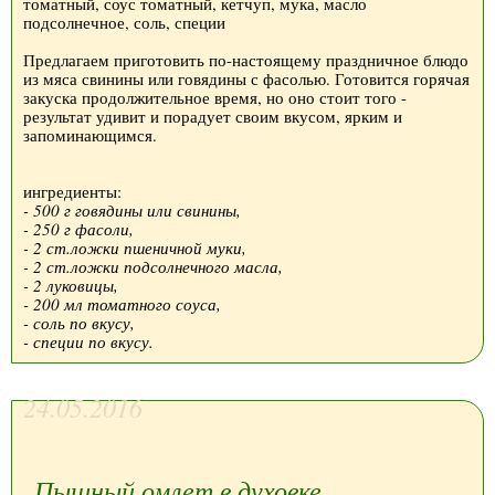
томатный, соус томатный, кетчуп, мука, масло
подсолнечное, соль, специи
Предлагаем приготовить по-настоящему праздничное блюдо
из мяса свинины или говядины с фасолью. Готовится горячая
закуска продолжительное время, но оно стоит того -
результат удивит и порадует своим вкусом, ярким и
запоминающимся.
ингредиенты:
- 500 г говядины или свинины,
- 250 г фасоли,
- 2 ст.ложки пшеничной муки,
- 2 ст.ложки подсолнечного масла,
- 2 луковицы,
- 200 мл томатного соуса,
- соль по вкусу,
- специи по вкусу.
24.05.2016
Пышный омлет в духовке