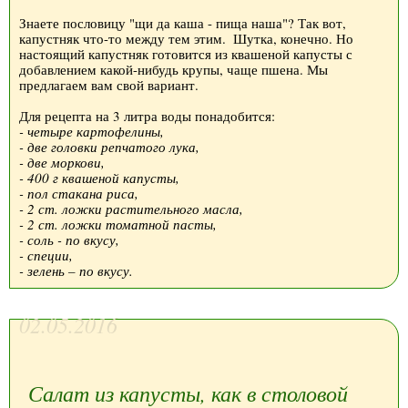
Знаете пословицу "щи да каша - пища наша"? Так вот,
капустняк что-то между тем этим.
Шутка, конечно. Но
настоящий капустняк готовится из квашеной капусты с
добавлением какой-нибудь крупы, чаще пшена. Мы
предлагаем вам свой вариант.
Для рецепта на 3 литра воды понадобится:
- четыре картофелины,
- две головки репчатого лука,
- две моркови,
- 400 г квашеной капусты,
- пол стакана риса,
- 2 ст. ложки растительного масла,
- 2 ст. ложки томатной пасты,
- соль - по вкусу,
- специи,
- зелень – по вкусу.
02.05.2016
Салат из капусты, как в столовой