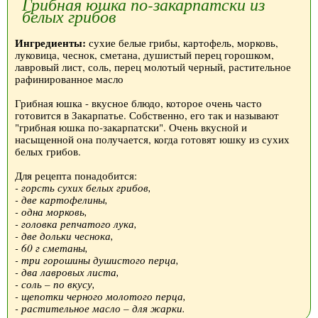
Грибная юшка по-закарпатски из
белых грибов
Ингредиенты:
сухие белые грибы, картофель, морковь,
луковица, чеснок, сметана, душистый перец горошком,
лавровый лист, соль, перец молотый черный, растительное
рафинированное масло
Грибная юшка - вкусное блюдо, которое очень часто
готовится в Закарпатье. Собственно, его так и называют
"грибная юшка по-закарпатски". Очень вкусной и
насыщенной она получается, когда готовят юшку из сухих
белых грибов.
Для рецепта понадобится:
- горсть сухих белых грибов,
- две картофелины,
- одна морковь,
- головка репчатого лука,
- две дольки чеснока,
- 60 г сметаны,
- три горошины душистого перца,
- два лавровых листа,
- соль – по вкусу,
- щепотки черного молотого перца,
- растительное масло – для жарки.