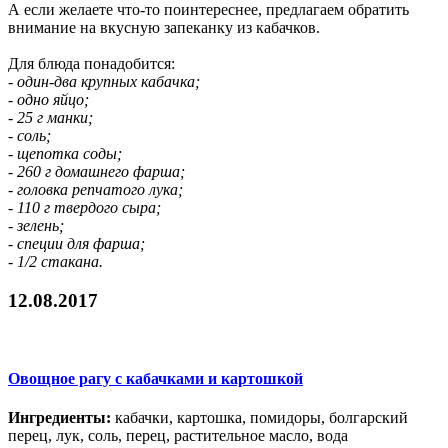
А если желаете что-то поинтереснее, предлагаем обратить
внимание на вкусную запеканку из кабачков.
Для блюда понадобится:
- один-два крупных кабачка;
- одно яйцо;
- 25 г манки;
- соль;
- щепотка соды;
- 260 г домашнего фарша;
- головка репчатого лука;
- 110 г твердого сыра;
- зелень;
- специи для фарша;
- 1/2 стакана.
12.08.2017
Овощное рагу с кабачками и картошкой
Ингредиенты:
кабачки, картошка, помидоры, болгарский
перец, лук, соль, перец, растительное масло, вода