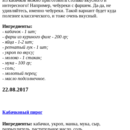
Из кабачков можно приготовить столько вкусного и
интересного! Например, чебуреки с фаршем. Да-да, не
удивляйтесь, именно чебуреки. Такой вариант будет куда
полезнее классического, и тоже очень вкусный.
Ингредиенты:
- кабачок - 1 шт;
- фарш из куриного филе - 200 гр;
- яйца - 1-2 шт;
- репчатый лук - 1 шт;
- укроп по вкусу;
- молоко - 1 стакан;
- мука - 100 гр;
- соль;
- молотый перец;
- масло подсолнечное.
22.08.2017
Кабачковый пирог
Ингредиенты:
кабачки, укроп, манка, мука, сыр,
разрыхлитель, растительное масло, соль