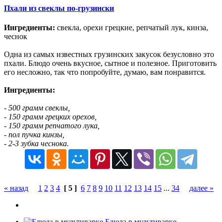
Пхали из свеклы по-грузински
Ингредиенты:
свекла, орехи грецкие, репчатый лук, кинза,
чеснок
Одна из самых известных грузинских закусок безусловно это
пхали. Блюдо очень вкусное, сытное и полезное. Приготовить
его несложно, так что попробуйте, думаю, вам понравится.
Ингредиенты:
- 500 грамм свеклы,
- 150 грамм грецких орехов,
- 150 грамм репчатого лука,
- пол пучка кинзы,
- 2-3 зубка чеснока.
« назад
1
2
3
4
[ 5 ]
6
7
8
9
10
11
12
13
14
15
...
34
далее »
Блюда в мультиварке