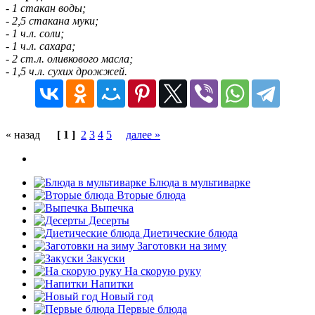
- 1 стакан воды;
- 2,5 стакана муки;
- 1 ч.л. соли;
- 1 ч.л. сахара;
- 2 ст.л. оливкового масла;
- 1,5 ч.л. сухих дрожжей.
« назад
[ 1 ]
2
3
4
5
далее »
Блюда в мультиварке
Вторые блюда
Выпечка
Десерты
Диетические блюда
Заготовки на зиму
Закуски
На скорую руку
Напитки
Новый год
Первые блюда