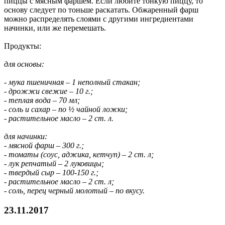
пиццы с мясным фаршем. Если любите тонкую пиццу, то
основу следует по тоньше раскатать. Обжаренный фарш
можно распределять слоями с другими ингредиентами
начинки, или же перемешать.
Продукты:
для основы:
- мука пшеничная – 1 неполный стакан;
- дрожжи свежие – 10 г.;
- теплая вода – 70 мл;
- соль и сахар – по ½ чайной ложки;
- растительное масло – 2 ст. л.
для начинки:
- мясной фарш – 300 г.;
- томаты (соус, аджика, кетчуп) – 2 ст. л;
- лук репчатый – 2 луковицы;
- твердый сыр – 100-150 г.;
- растительное масло – 2 ст. л;
- соль, перец черный молотый – по вкусу.
23.11.2017