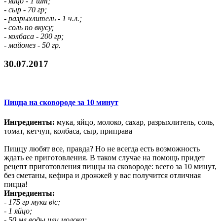
- яйцо - 1 шт;
- сыр - 70 гр;
- разрыхлитель - 1 ч.л.;
- соль по вкусу;
- колбаса - 200 гр;
- майонез - 50 гр.
30.07.2017
Пицца на сковороде за 10 минут
Ингредиенты:
мука, яйцо, молоко, сахар, разрыхлитель, соль,
томат, кетчуп, колбаса, сыр, приправа
Пиццу любят все, правда? Но не всегда есть возможность
ждать ее приготовления. В таком случае на помощь придет
рецепт приготовления пиццы на сковороде: всего за 10 минут,
без сметаны, кефира и дрожжей у вас получится отличная
пицца!
Ингредиенты:
- 175 гр муки в\с;
- 1 яйцо;
- 50 мл воды или молока;