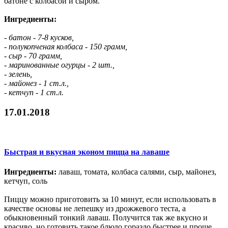
батоне с колбасой и сыром.
Ингредиенты:
- батон - 7-8 кусков,
- полукопченая колбаса - 150 грамм,
- сыр - 70 грамм,
- маринованные огурцы - 2 шт.,
- зелень,
- майонез - 1 ст.л.,
- кетчуп - 1 ст.л.
17.01.2018
Быстрая и вкусная эконом пицца на лаваше
Ингредиенты:
лаваш, томата, колбаса салями, сыр, майонез,
кетчуп, соль
Пиццу можно приготовить за 10 минут, если использовать в
качестве основы не лепешку из дрожжевого теста, а
обыкновенный тонкий лаваш. Получится так же вкусно и
красиво, но готовить такое блюдо гораздо быстрее и проще.