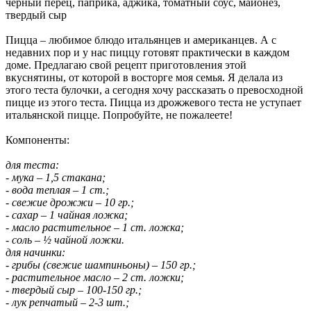
черный перец, паприка, аджика, томатный соус, майонез,
твердый сыр
Пицца – любимое блюдо итальянцев и американцев. А с
недавних пор и у нас пиццу готовят практически в каждом
доме. Предлагаю свой рецепт приготовления этой
вкуснятины, от которой в восторге моя семья. Я делала из
этого теста булочки, а сегодня хочу рассказать о превосходной
пицце из этого теста. Пицца из дрожжевого теста не уступает
итальянской пицце. Попробуйте, не пожалеете!
Компоненты:
для теста:
- мука – 1,5 стакана;
- вода теплая – 1 ст.;
- свежие дрожжи – 10 гр.;
- сахар – 1 чайная ложка;
- масло растительное – 1 ст. ложка;
- соль – ½ чайной ложки.
для начинки:
- грибы (свежие шампиньоны) – 150 гр.;
- растительное масло – 2 ст. ложки;
- твердый сыр – 100-150 гр.;
- лук репчатый – 2-3 шт.;