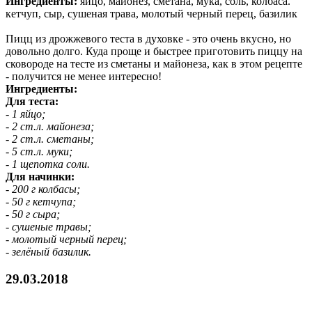
Ингредиенты:
яйцо, майонез, сметана, мука, соль, колбаса.
кетчуп, сыр, сушеная трава, молотый черный перец, базилик
Пицц из дрожжевого теста в духовке - это очень вкусно, но
довольно долго. Куда проще и быстрее приготовить пиццу на
сковороде на тесте из сметаны и майонеза, как в этом рецепте
- получится не менее интересно!
Ингредиенты:
Для теста:
- 1 яйцо;
- 2 ст.л. майонеза;
- 2 ст.л. сметаны;
- 5 ст.л. муки;
- 1 щепотка соли.
Для начинки:
- 200 г колбасы;
- 50 г кетчупа;
- 50 г сыра;
- сушеные травы;
- молотый черный перец;
- зелёный базилик.
29.03.2018