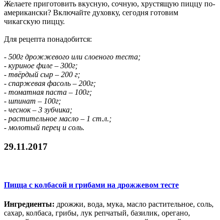
Желаете приготовить вкусную, сочную, хрустящую пиццу по-
американски? Включайте духовку, сегодня готовим
чикагскую пиццу.
Для рецепта понадобится:
- 500г дрожжевого или слоеного теста;
- куриное филе – 300г;
- твёрдый сыр – 200 г;
- спаржевая фасоль – 200г;
- томатная паста – 100г;
- шпинат – 100г;
- чеснок – 3 зубчика;
- растительное масло – 1 ст.л.;
- молотый перец и соль.
29.11.2017
Пицца с колбасой и грибами на дрожжевом тесте
Ингредиенты:
дрожжи, вода, мука, масло растительное, соль,
сахар, колбаса, грибы, лук репчатый, базилик, орегано,