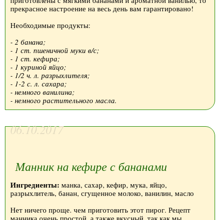
приготовлены с мягкими бананами и ароматной ванилью, то
прекрасное настроение на весь день вам гарантировано!
Необходимые продукты:
- 2 банана;
- 1 ст. пшеничной муки в/с;
- 1 ст. кефира;
- 1 куриной яйцо;
- 1/2 ч. л. разрыхлителя;
- 1-2 с. л. сахара;
- немного ванилина;
- немного растительного масла.
06.10.2017
Манник на кефире с бананами
Ингредиенты:
манка, сахар, кефир, мука, яйцо,
разрыхлитель, банан, сгущенное молоко, ванилин, масло
Нет ничего проще. чем приготовить этот пирог. Рецепт
манника очень простой, а также вкусный, так как мы