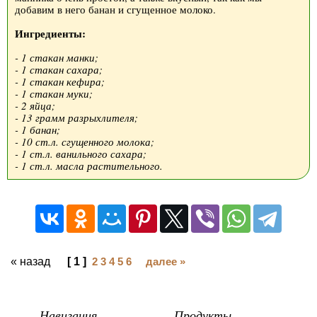
добавим в него банан и сгущенное молоко.
Ингредиенты:
- 1 стакан манки;
- 1 стакан сахара;
- 1 стакан кефира;
- 1 стакан муки;
- 2 яйца;
- 13 грамм разрыхлителя;
- 1 банан;
- 10 ст.л. сгущенного молока;
- 1 ст.л. ванильного сахара;
- 1 ст.л. масла растительного.
« назад
[ 1 ]
2
3
4
5
6
далее »
Навигация
Продукты