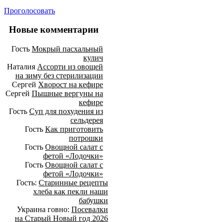
Проголосовать
Новые комментарии
Гость
Мокрый пасхальный
кулич
Наталия
Ассорти из овощей
на зиму без стерилизации
Сергей
Хворост на кефире
Сергей
Пышные вергуны на
кефире
Гость
Суп для похудения из
сельдерея
Гость
Как приготовить
потрошки
Гость
Овощной салат с
фетой «Лодочки»
Гость
Овощной салат с
фетой «Лодочки»
Гость:
Старинные рецепты
хлеба как пекли наши
бабушки
Украина говно:
Посевалки
на Старый Новый год 2026