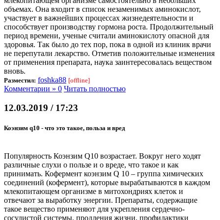
млекопитающем организме самостоятельно в небольших
объемах. Она входит в список незаменимых аминокислот,
участвует в важнейших процессах жизнедеятельности и
способствует производству гормона роста. Продолжительный
период времени, ученые считали аминокислоту опасной для
здоровья. Так было до тех пор, пока в одной из клиник врачи
не перепутали лекарство. Отметив положительные изменения
от применения препарата, наука заинтересовалась веществом
вновь.
foshka88
Разместил:
[offline]
Комментарии » 0
Читать полностью
12.03.2019 / 17:23
Коэнзим q10 - что это такое, польза и вред
Популярность Коэнзим Q10 возрастает. Вокруг него ходят
различные слухи о пользе и о вреде, что такое и как
принимать. Кофермент коэнзим Q 10 – группа химических
соединений (кофермент), которые вырабатываются в каждом
млекопитающем организме в митохондриях клеток и
отвечают за выработку энергии. Препараты, содержащие
такое вещество применяют для укрепления сердечно-
сосудистой системы, продления жизни, профилактики