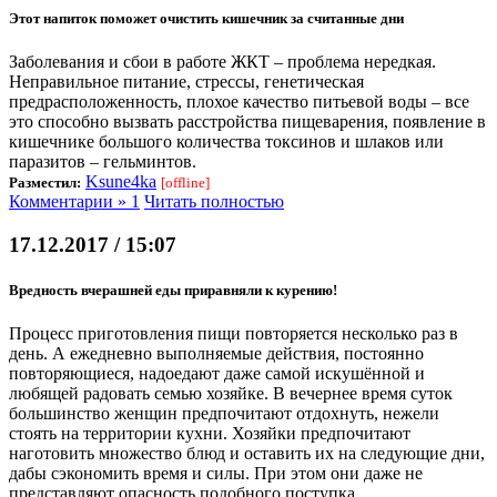
Этот напиток поможет очистить кишечник за считанные дни
Заболевания и сбои в работе ЖКТ – проблема нередкая.
Неправильное питание, стрессы, генетическая
предрасположенность, плохое качество питьевой воды – все
это способно вызвать расстройства пищеварения, появление в
кишечнике большого количества токсинов и шлаков или
паразитов – гельминтов.
Ksune4ka
Разместил:
[offline]
Комментарии » 1
Читать полностью
17.12.2017 / 15:07
Вредность вчерашней еды приравняли к курению!
Процесс приготовления пищи повторяется несколько раз в
день. А ежедневно выполняемые действия, постоянно
повторяющиеся, надоедают даже самой искушённой и
любящей радовать семью хозяйке. В вечернее время суток
большинство женщин предпочитают отдохнуть, нежели
стоять на территории кухни. Хозяйки предпочитают
наготовить множество блюд и оставить их на следующие дни,
дабы сэкономить время и силы. При этом они даже не
представляют опасность подобного поступка.