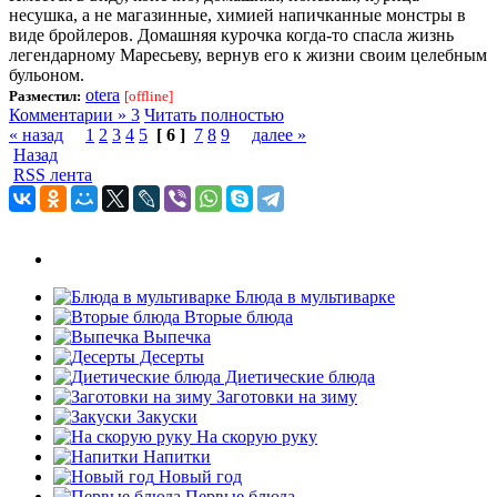
несушка, а не магазинные, химией напичканные монстры в
виде бройлеров. Домашняя курочка когда-то спасла жизнь
легендарному Маресьеву, вернув его к жизни своим целебным
бульоном.
otera
Разместил:
[offline]
Комментарии » 3
Читать полностью
« назад
1
2
3
4
5
[ 6 ]
7
8
9
далее »
Назад
RSS лента
Блюда в мультиварке
Вторые блюда
Выпечка
Десерты
Диетические блюда
Заготовки на зиму
Закуски
На скорую руку
Напитки
Новый год
Первые блюда