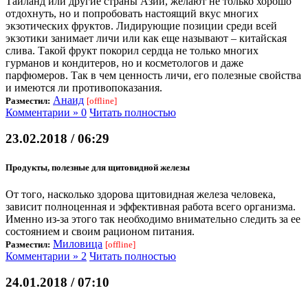
Таиланд или другие страны Азии, желают не только хорошо
отдохнуть, но и попробовать настоящий вкус многих
экзотических фруктов. Лидирующие позиции среди всей
экзотики занимает личи или как еще называют – китайская
слива. Такой фрукт покорил сердца не только многих
гурманов и кондитеров, но и косметологов и даже
парфюмеров. Так в чем ценность личи, его полезные свойства
и имеются ли противопоказания.
Анаид
Разместил:
[offline]
Комментарии » 0
Читать полностью
23.02.2018 / 06:29
Продукты, полезные для щитовидной железы
От того, насколько здорова щитовидная железа человека,
зависит полноценная и эффективная работа всего организма.
Именно из-за этого так необходимо внимательно следить за ее
состоянием и своим рационом питания.
Миловица
Разместил:
[offline]
Комментарии » 2
Читать полностью
24.01.2018 / 07:10