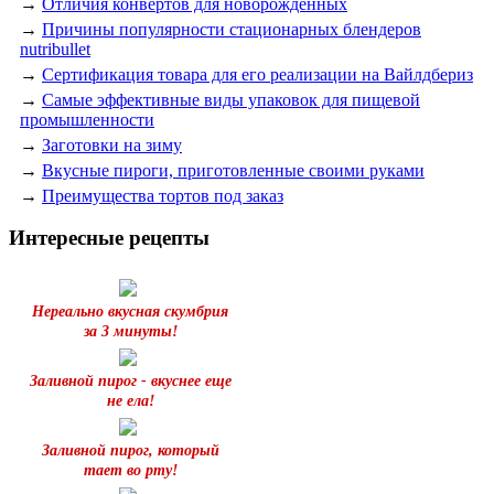
→
Отличия конвертов для новорожденных
→
Причины популярности стационарных блендеров
nutribullet
→
Сертификация товара для его реализации на Вайлдбериз
→
Самые эффективные виды упаковок для пищевой
промышленности
→
Заготовки на зиму
→
Вкусные пироги, приготовленные своими руками
→
Преимущества тортов под заказ
Интересные рецепты
Нереально вкусная скумбрия
за 3 минуты!
Заливной пирог - вкуснее еще
не ела!
Заливной пирог, который
тает во рту!