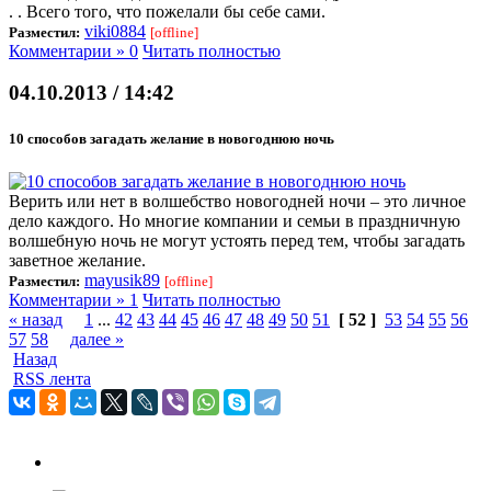
. . Всего того, что пожелали бы себе сами.
viki0884
Разместил:
[offline]
Комментарии » 0
Читать полностью
04.10.2013 / 14:42
10 способов загадать желание в новогоднюю ночь
Верить или нет в волшебство новогодней ночи – это личное
дело каждого. Но многие компании и семьи в праздничную
волшебную ночь не могут устоять перед тем, чтобы загадать
заветное желание.
mayusik89
Разместил:
[offline]
Комментарии » 1
Читать полностью
« назад
1
...
42
43
44
45
46
47
48
49
50
51
[ 52 ]
53
54
55
56
57
58
далее »
Назад
RSS лента