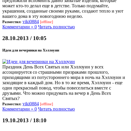
предложили вспомнить давно забытые изделия, которые
может кто-то делал еще в детстве. Только подумайте,
украшения, созданные своими руками, создают тепло и уют
вашего дома в эту новогоднюю неделю.
viki0884
Разместил:
[offline]
Комментарии » 0
Читать полностью
28.10.2013 / 10:05
Идеи для вечеринки на Хэллоуин
Праздник День Всех Святых или Хэллоуин у всех
ассоциируется со страшными призраками прошлого,
приходящими из потустороннего мира в ночь на Хэллоуин и
заходящие в каждый дом. Но в то же время, Хэллоуин - еще
один прекрасный повод, чтобы повеселиться вместе с
друзьями. Что можно придумать на вечер в День Всех
Святых?
viki0884
Разместил:
[offline]
Комментарии » 0
Читать полностью
19.10.2013 / 18:10