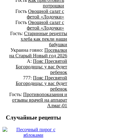
Гость
Как приготовить
потрошки
Гость
Овощной салат с
фетой «Лодочки»
Гость
Овощной салат с
фетой «Лодочки»
Гость:
Старинные рецепты
хлеба как пекли наши
бабушки
Украина говно:
Посевалки
на Старый Новый год 2026
А:
Пояс Пресвятой
Богородицы: у вас будет
ребенок
777:
Пояс Пресвятой
Богородицы: у вас будет
ребенок
Гость:
Противопоказания и
отзывы врачей на аппарат
Алмаг-01
Случайные рецепты