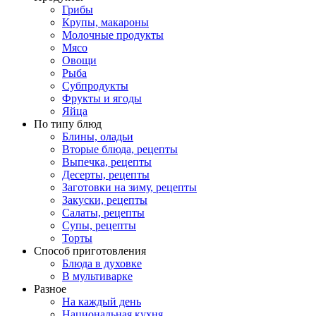
Грибы
Крупы, макароны
Молочные продукты
Мясо
Овощи
Рыба
Субпродукты
Фрукты и ягоды
Яйца
По типу блюд
Блины, оладьи
Вторые блюда, рецепты
Выпечка, рецепты
Десерты, рецепты
Заготовки на зиму, рецепты
Закуски, рецепты
Салаты, рецепты
Супы, рецепты
Торты
Способ приготовления
Блюда в духовке
В мультиварке
Разное
На каждый день
Национальная кухня