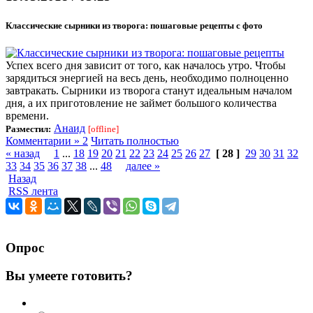
Классические сырники из творога: пошаговые рецепты с фото
Успех всего дня зависит от того, как началось утро. Чтобы
зарядиться энергией на весь день, необходимо полноценно
завтракать. Сырники из творога станут идеальным началом
дня, а их приготовление не займет большого количества
времени.
Анаид
Разместил:
[offline]
Комментарии » 2
Читать полностью
« назад
1
...
18
19
20
21
22
23
24
25
26
27
[ 28 ]
29
30
31
32
33
34
35
36
37
38
...
48
далее »
Назад
RSS лента
Опрос
Вы умеете готовить?