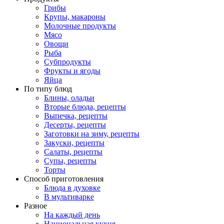
Грибы
Крупы, макароны
Молочные продукты
Мясо
Овощи
Рыба
Субпродукты
Фрукты и ягоды
Яйца
По типу блюд
Блины, оладьи
Вторые блюда, рецепты
Выпечка, рецепты
Десерты, рецепты
Заготовки на зиму, рецепты
Закуски, рецепты
Салаты, рецепты
Супы, рецепты
Торты
Способ приготовления
Блюда в духовке
В мультиварке
Разное
На каждый день
Национальная кухня