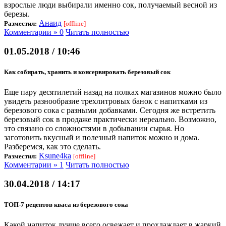
взрослые люди выбирали именно сок, получаемый весной из
березы.
Анаид
Разместил:
[offline]
Комментарии » 0
Читать полностью
01.05.2018 / 10:46
Как собирать, хранить и консервировать березовый сок
Еще пару десятилетий назад на полках магазинов можно было
увидеть разнообразие трехлитровых банок с напитками из
березового сока с разными добавками. Сегодня же встретить
березовый сок в продаже практически нереально. Возможно,
это связано со сложностями в добывании сырья. Но
заготовить вкусный и полезный напиток можно и дома.
Разберемся, как это сделать.
Ksune4ka
Разместил:
[offline]
Комментарии » 1
Читать полностью
30.04.2018 / 14:17
ТОП-7 рецептов кваса из березового сока
Какой напиток лучше всего освежает и прохлаждает в жаркий