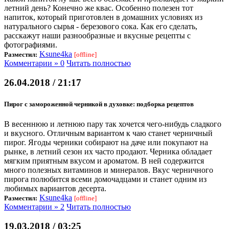
летний день? Конечно же квас. Особенно полезен тот
напиток, который приготовлен в домашних условиях из
натурального сырья - березового сока. Как его сделать,
расскажут наши разнообразные и вкусные рецепты с
фотографиями.
Ksune4ka
Разместил:
[offline]
Комментарии » 0
Читать полностью
26.04.2018 / 21:17
Пирог с замороженной черникой в духовке: подборка рецептов
В весеннюю и летнюю пару так хочется чего-нибудь сладкого
и вкусного. Отличным вариантом к чаю станет черничный
пирог. Ягоды черники собирают на даче или покупают на
рынке, в летний сезон их часто продают. Черника обладает
мягким приятным вкусом и ароматом. В ней содержится
много полезных витаминов и минералов. Вкус черничного
пирога полюбится всеми домочадцами и станет одним из
любимых вариантов десерта.
Ksune4ka
Разместил:
[offline]
Комментарии » 2
Читать полностью
19.03.2018 / 03:25