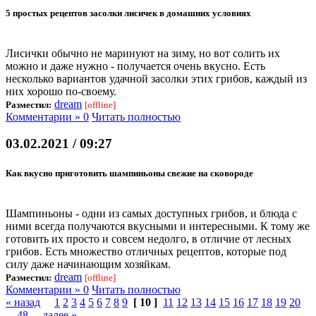
5 простых рецептов засолки лисичек в домашних условиях
Лисички обычно не маринуют на зиму, но вот солить их
можно и даже нужно - получается очень вкусно. Есть
несколько вариантов удачной засолки этих грибов, каждый из
них хорошо по-своему.
dream
Разместил:
[offline]
Комментарии » 0
Читать полностью
03.02.2021 / 09:27
Как вкусно приготовить шампиньоны свежие на сковороде
Шампиньоны - одни из самых доступных грибов, и блюда с
ними всегда получаются вкусными и интересными. К тому же
готовить их просто и совсем недолго, в отличие от лесных
грибов. Есть множество отличных рецептов, которые под
силу даже начинающим хозяйкам.
dream
Разместил:
[offline]
Комментарии » 0
Читать полностью
« назад
1
2
3
4
5
6
7
8
9
[ 10 ]
11
12
13
14
15
16
17
18
19
20
...
48
далее »