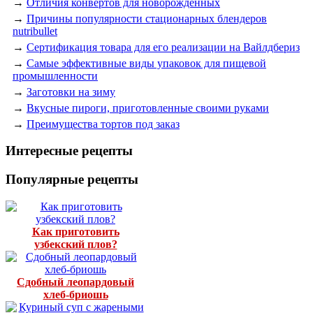
→
Отличия конвертов для новорожденных
→
Причины популярности стационарных блендеров
nutribullet
→
Сертификация товара для его реализации на Вайлдбериз
→
Самые эффективные виды упаковок для пищевой
промышленности
→
Заготовки на зиму
→
Вкусные пироги, приготовленные своими руками
→
Преимущества тортов под заказ
Интересные рецепты
Популярные рецепты
Как приготовить
узбекский плов?
Сдобный леопардовый
хлеб-бриошь