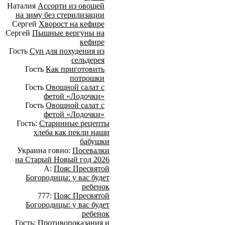
Наталия
Ассорти из овощей
на зиму без стерилизации
Сергей
Хворост на кефире
Сергей
Пышные вергуны на
кефире
Гость
Суп для похудения из
сельдерея
Гость
Как приготовить
потрошки
Гость
Овощной салат с
фетой «Лодочки»
Гость
Овощной салат с
фетой «Лодочки»
Гость:
Старинные рецепты
хлеба как пекли наши
бабушки
Украина говно:
Посевалки
на Старый Новый год 2026
А:
Пояс Пресвятой
Богородицы: у вас будет
ребенок
777:
Пояс Пресвятой
Богородицы: у вас будет
ребенок
Гость:
Противопоказания и