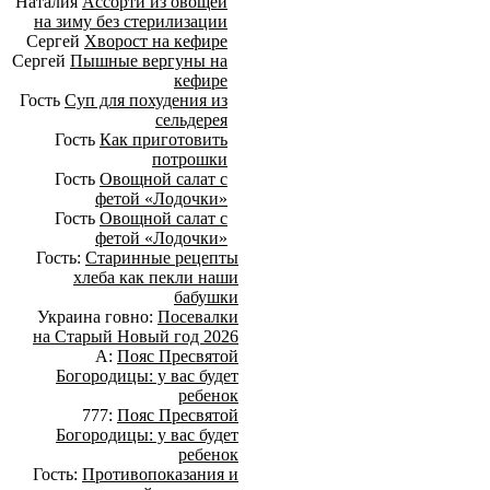
Наталия
Ассорти из овощей
на зиму без стерилизации
Сергей
Хворост на кефире
Сергей
Пышные вергуны на
кефире
Гость
Суп для похудения из
сельдерея
Гость
Как приготовить
потрошки
Гость
Овощной салат с
фетой «Лодочки»
Гость
Овощной салат с
фетой «Лодочки»
Гость:
Старинные рецепты
хлеба как пекли наши
бабушки
Украина говно:
Посевалки
на Старый Новый год 2026
А:
Пояс Пресвятой
Богородицы: у вас будет
ребенок
777:
Пояс Пресвятой
Богородицы: у вас будет
ребенок
Гость:
Противопоказания и