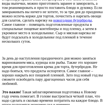
виды выпечки, можно приготовить заранее и заморозить, а
том реанимировать и просто поставить блюдо в духовку. Если
замораживать вы ничего не хотите, то за три дня до праздника
можно испечь коржи для тортов, почистить и нарезать овощи
для салатов, сделать нарезку на
новогодние бутерброды
.
Самое главное – помещать подготовленные продукты в
специальные пищевые контейнеры и под пленку, а затем в
укромное место в холодильнике. Сыр и мясная нарезка не
будут подсыхать в холодильнике под пленкой в течение
нескольких суток.
За день до наступления праздничного дня можно заняться
маринованием мяса, курицы или рыбы. Также это хорошее
время для приготовления крема для торта, бутербродов. Не
надо бояться, что продукты испортятся. Самое главное –
хорошо накрыть все пищевой пленкой. Зато под новый год вы
сможете освободить пару драгоценных часов для себя
любимой.
Это важно!
Такая заблаговременная подготовка к Новому
году очень помогает. В голове выстроиться четкий план, что
надо сделать и сколько времени потратить на каждое блюдо. В
итоге получается экономия сил и времени.