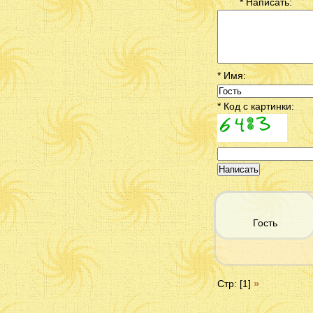
* Написать:
* Имя:
* Код с картинки:
Гость
»
Стр: [1]