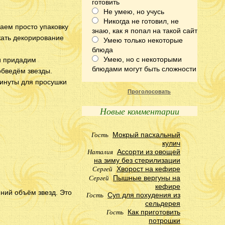
готовить
Не умею, но учусь
Никогда не готовил, не
аем просто упаковку
знаю, как я попал на такой сайт
жать декорирование
Умею только некоторые
блюда
Умею, но с некоторыми
и придадим
блюдами могут быть сложности
обведём звезды.
минуты для просушки
Проголосовать
Новые комментарии
Гость
Мокрый пасхальный
кулич
Наталия
Ассорти из овощей
на зиму без стерилизации
Сергей
Хворост на кефире
Сергей
Пышные вергуны на
кефире
ний объём звезд. Это
Гость
Суп для похудения из
сельдерея
Гость
Как приготовить
потрошки