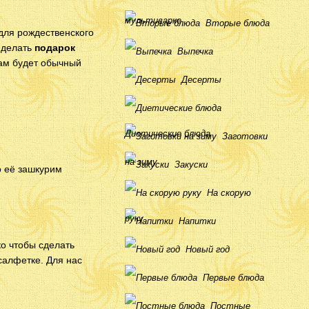
мультиварке
Вторые блюда
 для рождественского
 делать
подарок
Выпечка
вам будет обычный
Десерты
Диетические блюда
Заготовки
на зиму
Закуски
о её зашкурим
На скорую
руку
Напитки
о чтобы сделать
Новый год
салфетке. Для нас
Первые блюда
Постные