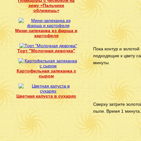
Помидоры с чесноком на
зиму «Пальчики
оближешь»
Мини-запеканка из фарша и
картофеля
Пока контур и золотой
Торт "Молочная девочка"
подходящие к цвету са
минуты.
Картофельная запеканка с
сыром
Цветная капуста в сухарях
Сверху затрите золото
пыли. Время 1 минута.