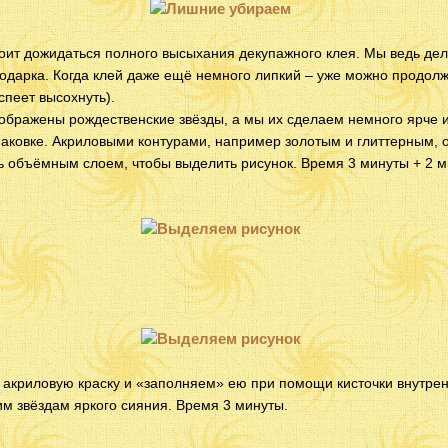
оит дожидаться полного высыхания декупажного клея. Мы ведь дел
подарка. Когда клей даже ещё немного липкий – уже можно продол
спеет высохнуть).
ображены рождественские звёзды, а мы их сделаем немного ярче 
паковке. Акриловыми контурами, например золотым и глиттерным, 
ь объёмным слоем, чтобы выделить рисунок. Время 3 минуты + 2 
 акриловую краску и «заполняем» ею при помощи кисточки внутрен
м звёздам яркого сияния. Время 3 минуты.