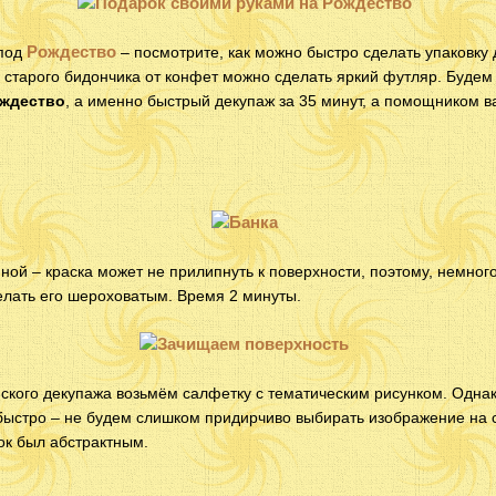
Рождество
 под
– посмотрите, как можно быстро сделать упаковку
 старого бидончика от конфет можно сделать яркий футляр. Будем
ождество
, а именно быстрый декупаж за 35 минут, а помощником 
яной – краска может не прилипнуть к поверхности, поэтому, немног
елать его шероховатым. Время 2 минуты.
ского декупажа возьмём салфетку с тематическим рисунком. Однак
 быстро – не будем слишком придирчиво выбирать изображение на 
ок был абстрактным.