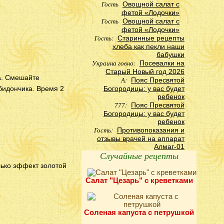
Гость
Овощной салат с
фетой «Лодочки»
Гость
Овощной салат с
фетой «Лодочки»
Гость:
Старинные рецепты
хлеба как пекли наши
бабушки
Украина говно:
Посевалки на
Старый Новый год 2026
а. Смешайте
А:
Пояс Пресвятой
бидончика. Время 2
Богородицы: у вас будет
ребенок
777:
Пояс Пресвятой
Богородицы: у вас будет
ребенок
Гость:
Противопоказания и
отзывы врачей на аппарат
Алмаг-01
Случайные рецепты
лько эффект золотой
Салат "Цезарь" с креветками
Соленая капуста с петрушкой