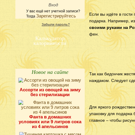
У вас ещё нет учетной записи?
Если вы идёте в гости
Зарегистрируйтесь
Тогда
подарка. Например, из
Забыли пароль?
своими руками на Р
фен.
Калькулятор
калорийности
Новое на сайте
Так как бидончик жест
наждаком. Следует сд
Ассорти из овощей на зиму
без стерилизации
Для яркого рождествен
упаковку для подарка
Фанта в домашних
главное – чтобы рисун
условиях или 9 литров сока
из 4 апельсинов