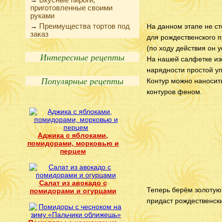
→
приготовленные своими
руками
Преимущества тортов под
→
На данном этапе не ст
заказ
для рождественского 
(по ходу действия он у
Интересные рецепты
На нашей салфетке из
нарядности простой у
Популярные рецепты
Контур можно наносит
контуров феном.
Аджика с яблоками,
помидорами, морковью и
перцем
Салат из авокадо с
Теперь берём золотую
помидорами и огурцами
придаст рождественски