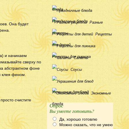
блюда
Праздничные блюда
Разные
оев. Она будет
фена.
рецепты
Рецепты
для детей
на) и начинаем
Рецепты для пикника
Салаты
ромазывайте сверху по
 на абстрактном фоне
Соусы
й клея феном.
Украшения для блюд
Экономные
 просто счистите
блюда
Опрос
Вы умеете готовить?
Да, хорошо готовлю
Можно сказать, что не умею