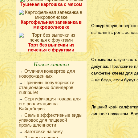
Тушеная картошка с мясом
Картофельная запеканка в
Ошкуренную поверхнос
микроволновке
выполнять роль основ
Торт без выпечки из
печенья с фруктами
Отрываем такую часть 
Новые статьи
декупаж. Приложите пл
Отличия конвертов для
→
салфетке клеем для де
новорожденных
– не беда, если будут
Причины популярности
→
стационарных блендеров
nutribullet
Сертификация товара для
→
его реализации на
Лишний край салфетки 
Вайлдбериз
лишнее наждаком. Вре
Самые эффективные виды
→
упаковок для пищевой
промышленности
Заготовки на зиму
→
Вкусные пироги,