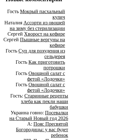
Гость
Мокрый пасхальный
кулич
Наталия
Ассорти из овощей
на зиму без стерилизации
Сергей
Хворост на кефире
Сергей
Пышные вергуны на
кефире
Гость
Суп для похудения из
сельдерея
Гость
Как приготовить
потрошки
Гость
Овощной салат с
фетой «Лодочки»
Гость
Овощной салат с
фетой «Лодочки»
Гость:
Старинные рецепты
хлеба как пекли наши
бабушки
Украина говно:
Посевалки
на Старый Новый год 2026
А:
Пояс Пресвятой
Богородицы: у вас будет
ребенок