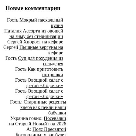
Новые комментарии
Гость
Мокрый пасхальный
кулич
Наталия
Ассорти из овощей
на зиму без стерилизации
Сергей
Хворост на кефире
Сергей
Пышные вергуны на
кефире
Гость
Суп для похудения из
сельдерея
Гость
Как приготовить
потрошки
Гость
Овощной салат с
фетой «Лодочки»
Гость
Овощной салат с
фетой «Лодочки»
Гость:
Старинные рецепты
хлеба как пекли наши
бабушки
Украина говно:
Посевалки
на Старый Новый год 2026
А:
Пояс Пресвятой
Богородицы: у вас будет