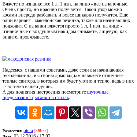
Вяжете по изнанке все 1 л, 1 изн, на лицо - все изнаночные.
Очень просто, но красиво получается. Такой узор можно
косами впереди разбавить и вовсе шикарно получится. Еще
один вариант - македонская резинка, также для начинающих
подходит. С изнанки вяжется просто 1 л, 1 изн, на лицо -
изнаночные с воздушным накидом снимаете, лицевую, как
видите, провязываете.
Надеемся, с нашими советами, даже если вы начинающая
рукодельница, вы своим домочадцам навяжете отличные
теплые свитера, в которых им будет уютно и тепло, ведь в них
- частичка вашей души.
А для поднятия настроения посмотрите
шуточные
предсказания цыганки в стихах
.
otera
Разместил:
[offline]
03.12.2016 / 17:02
Дата: