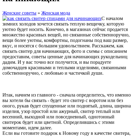
Женские советы
»
Женская мода
С началом
зимних холодов хочется связать теплую вещичку, которую
уютно будет носить. Конечно, в магазинах сейчас продается
множество красивых вещей, но связанные собственноручно,
вещи более уютны, комфортны, подогнаны под ваш размер,
вкус, и носятся с большим удовольствием. Расскажем, как
связать свитер для начинающих, фото и схемы с описанием
предоставим, советы ценные для начинающих рукодельниц
дадим. И у вас точно все получится, и вы порадуете
домочадцев красивыми и теплыми изделиями, связанными
собственноручно, с любовью и частичкой души.
Итак, начнем из главного - сначала определитесь, что именно
вы хотели бы связать - будет это свитер с воротом или без
оного, рукав будет спущенные или поднятый, длина, ширина
изделия, узор простой или ажурный, свитер теплый или
весенний, выходной или повседневный, однотонный
свитерок будет или цветной. Определившись с этими
моментами, идем далее.
Если вы готовите подарок к Новому году в качестве свитера,