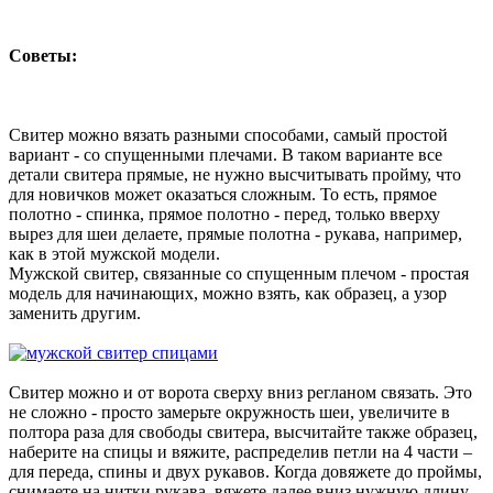
Советы:
Свитер можно вязать разными способами, самый простой
вариант - со спущенными плечами. В таком варианте все
детали свитера прямые, не нужно высчитывать пройму, что
для новичков может оказаться сложным. То есть, прямое
полотно - спинка, прямое полотно - перед, только вверху
вырез для шеи делаете, прямые полотна - рукава, например,
как в этой мужской модели.
Мужской свитер, связанные со спущенным плечом - простая
модель для начинающих, можно взять, как образец, а узор
заменить другим.
Свитер можно и от ворота сверху вниз регланом связать. Это
не сложно - просто замерьте окружность шеи, увеличите в
полтора раза для свободы свитера, высчитайте также образец,
наберите на спицы и вяжите, распределив петли на 4 части –
для переда, спины и двух рукавов. Когда довяжете до проймы,
снимаете на нитки рукава, вяжете далее вниз нужную длину,