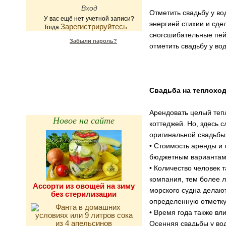
Отметить свадьбу у во
У вас ещё нет учетной записи?
энергией стихии и сд
Зарегистрируйтесь
Тогда
сногсшибательные пейз
Забыли пароль?
отметить свадьбу у во
Калькулятор
калорийности
Свадьба на теплохо
Арендовать целый тепл
Новое на сайте
коттеджей. Но, здесь 
оригинальной свадьбы
• Стоимость аренды и 
бюджетным вариантам о
• Количество человек 
компания, тем более 
Ассорти из овощей на зиму
морского судна делают
без стерилизации
определенную отметку
• Время года также вли
Осенняя свадьбы у во