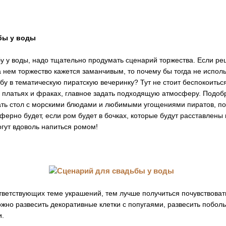
бы у воды
бу у воды, надо тщательно продумать сценарий торжества. Если р
а нем торжество кажется заманчивым, то почему бы тогда не исполь
бу в тематическую пиратскую вечеринку? Тут не стоит беспокоитьс
х платьях и фраках, главное задать подходящую атмосферу. Подоб
ать стол с морскими блюдами и любимыми угощениями пиратов, по
ерно будет, если ром будет в бочках, которые будут расставлены 
гут вдоволь напиться ромом!
тветствующих теме украшений, тем лучше получиться почувствоват
жно развесить декоративные клетки с попугаями, развесить поболь
и.