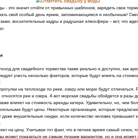
ды - это значит отойти от привычных шаблонов, зарядить свое торж
елать свой особый день ярким, запоминающимся и необычным! Свеж
ажи, восхитительные кадры и радушная атмосфера – вот, что ждет 
ды.
де
оход для свадебного торжества также реально и доступно, как ар
следует учесть несколько факторов, которые будут влиять на стоимо
:
прогулки на теплоходе по реке, озеру или морю будут отличаться. 
тносятся реи и озера. А вот морская свадьбы обойдется в разы д
также влияет на стоимость аренды катера. Удивительно, но, чем бо
лояльными будут цены. Некоторые организации, которые предлагаю
 даже внушительные скидки, если количество человек превышает к
.
яет на цену. Учитывая тот факт, что в летнее время самый сезон, т
ды может показаться не самым лучшим вариантом, но и она может 