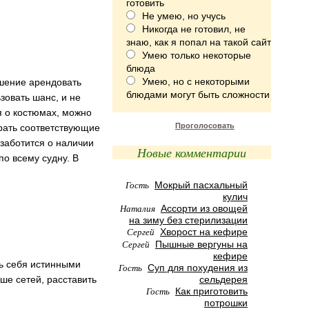
готовить
Не умею, но учусь
Никогда не готовил, не
знаю, как я попал на такой сайт
Умею только некоторые
блюда
Умею, но с некоторыми
ешение арендовать
блюдами могут быть сложности
зовать шанс, и не
я о костюмах, можно
Проголосовать
рать соответствующие
заботится о наличии
Новые комментарии
по всему судну. В
Гость
Мокрый пасхальный
кулич
Наталия
Ассорти из овощей
на зиму без стерилизации
Сергей
Хворост на кефире
Сергей
Пышные вергуны на
кефире
ь себя истинными
Гость
Суп для похудения из
ше сетей, расставить
сельдерея
Гость
Как приготовить
потрошки