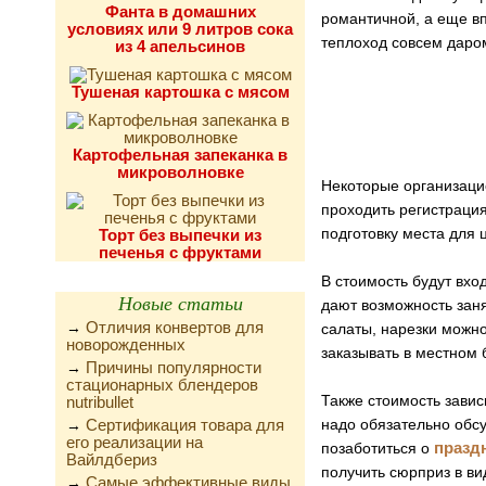
Фанта в домашних
романтичной, а еще в
условиях или 9 литров сока
теплоход совсем даром
из 4 апельсинов
Тушеная картошка с мясом
Картофельная запеканка в
микроволновке
Некоторые организацио
проходить регистрация
подготовку места для
Торт без выпечки из
печенья с фруктами
В стоимость будут вхо
Новые статьи
дают возможность заня
Отличия конвертов для
→
салаты, нарезки можно
новорожденных
заказывать в местном б
Причины популярности
→
стационарных блендеров
Также стоимость зависи
nutribullet
Сертификация товара для
надо обязательно обсу
→
его реализации на
празд
позаботиться о
Вайлдбериз
получить сюрприз в ви
Самые эффективные виды
→