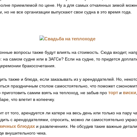
полне приемлемой по цене. Ну а для самых отчаянных зимой можн
, но не все организации выпускают свои судна в это время года.
нные вопросы также будут влиять на стоимость. Сюда входит, напр
: на самом судне или в ЗАГСе? Если на судне, то придется доплат
 церемонии бракосочетания.
дить также и блюда, если заказывать из у арендодателей. Но, неко
ться праздничным столом самостоятельно, что поможет сэкономить
торт
виски
 приготовить самим взять на теплоход, не забыв про
и
аре, что влетит в копеечку.
т от того, арендуется ли катере на весь день или только на пару ч
дить с арендодателями, спросить, можно ли самостоятельно украс
ничных блюдах
и развлечениях. Не обсудив такие важные детал
де внушительного чека.