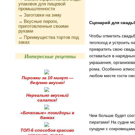
упаковок для пищевой
промышленности
Заготовки на зиму
→
Вкусные пироги,
→
Сценарий для свадь
приготовленные своими
руками
Чтобы отметить свадь
Преимущества тортов под
→
заказ
теплоход и устроить н
превратить свою свадь
Интересные рецепты
оставаться в нарядны
украшения, организов
рома. Особенно атмосф
любом месте гости смо
Пирожки за 10 минут —
безумно вкусно!
Нереально вкусный
салатик!
«Бочковые» помидоры в
Чем больше будет соо
банках
пиратами! На судне мо
сундуки с сокровищам
ТОП-6 способов красиво