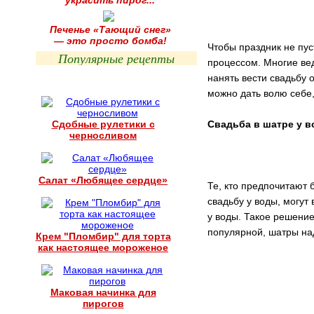
украсить пирог...
Печенье «Тающий снег»
— это просто бомба!
Чтобы праздник не пус
Популярные рецепты
процессом. Многие вед
нанять вести свадьбу 
можно дать волю себе,
Сдобные рулетики с
Свадьба в шатре у 
черносливом
Салат «Любящее сердце»
Те, кто предпочитают 
свадьбу у воды, могут
у воды. Такое решение
популярной, шатры над
Крем "Пломбир" для торта
как настоящее мороженое
Маковая начинка для
пирогов