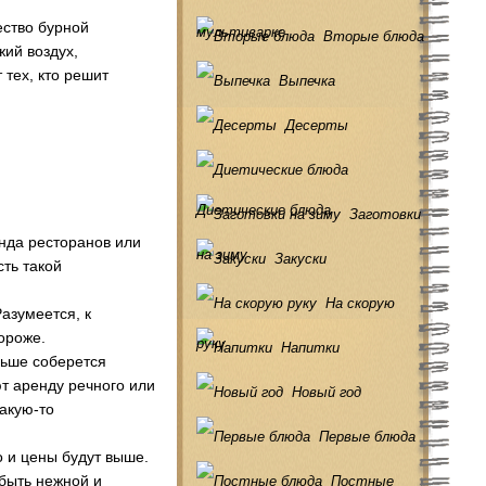
ество бурной
мультиварке
Вторые блюда
ий воздух,
тех, кто решит
Выпечка
Десерты
Диетические блюда
Заготовки
енда ресторанов или
на зиму
Закуски
сть такой
На скорую
Разумеется, к
ороже.
руку
Напитки
льше соберется
т аренду речного или
Новый год
акую-то
Первые блюда
о и цены будут выше.
быть нежной и
Постные