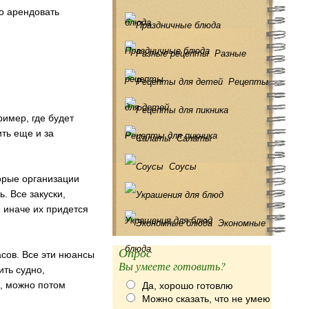
о арендовать
блюда
Праздничные блюда
Разные
рецепты
Рецепты
для детей
имер, где будет
ить еще и за
Рецепты для пикника
Салаты
Соусы
торые организации
. Все закуски,
, иначе их придется
Украшения для блюд
Экономные
блюда
Опрос
асов. Все эти нюансы
Вы умеете готовить?
ить судно,
и, можно потом
Да, хорошо готовлю
Можно сказать, что не умею