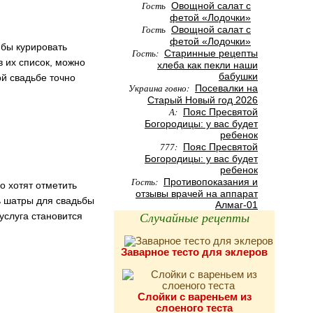
Гость
Овощной салат с
фетой «Лодочки»
Гость
Овощной салат с
фетой «Лодочки»
 бы курировать
Гость:
Старинные рецепты
в их список, можно
хлеба как пекли наши
бабушки
ой свадьбе точно
Украина говно:
Посевалки на
Старый Новый год 2026
А:
Пояс Пресвятой
Богородицы: у вас будет
ребенок
777:
Пояс Пресвятой
Богородицы: у вас будет
ребенок
Гость:
Противопоказания и
о хотят отметить
отзывы врачей на аппарат
ь шатры для свадьбы
Алмаг-01
Случайные рецепты
услуга становится
Заварное тесто для эклеров
Слойки с вареньем из
слоеного теста