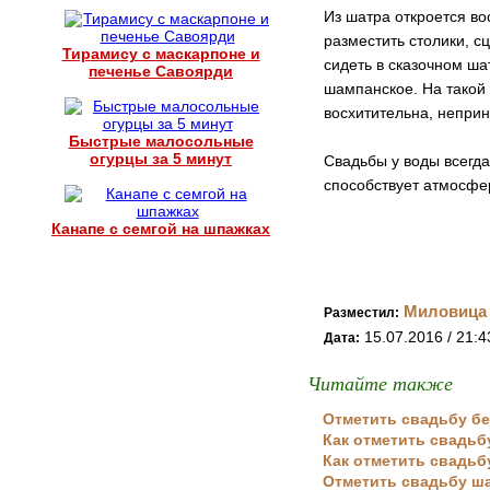
Из шатра откроется во
разместить столики, с
Тирамису с маскарпоне и
сидеть в сказочном ша
печенье Савоярди
шампанское. На такой
восхитительна, непри
Быстрые малосольные
огурцы за 5 минут
Свадьбы у воды всегда
способствует атмосфе
Канапе с семгой на шпажках
Миловица
Разместил:
15.07.2016 / 21:4
Дата:
Читайте также
Отметить свадьбу бе
Как отметить свадь
Как отметить свадьб
Отметить свадьбу 