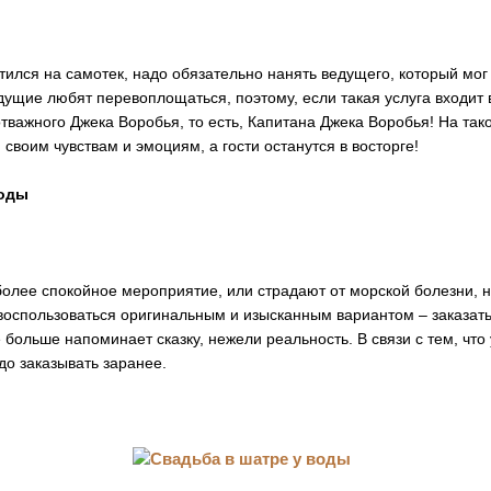
тился на самотек, надо обязательно нанять ведущего, который мог
ущие любят перевоплощаться, поэтому, если такая услуга входит 
отважного Джека Воробья, то есть, Капитана Джека Воробья! На так
 своим чувствам и эмоциям, а гости останутся в восторге!
воды
более спокойное мероприятие, или страдают от морской болезни, н
 воспользоваться оригинальным и изысканным вариантом – заказат
 больше напоминает сказку, нежели реальность. В связи с тем, что 
о заказывать заранее.