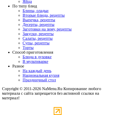
Яйца
По типу блюд
Блины, оладьи
Вторые блюда, рецепты
Выпечка, рецепты
Десерты, рецепты
Заготовки на зиму, рецепты
Закуски, рецепты
Салаты, рецепты
Супы, рецепты
Торты
Способ приготовления
Блюда в духовке
В мультиварке
Разное
На каждый день
Национальная кухня
Праздничный стол
Copyright © 2011-2026 NaMenu.Ru Копирование любого
материала с сайта запрещается без активной ссылки на
материал!