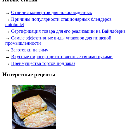
→
Отличия конвертов для новорожденных
→
Причины популярности стационарных блендеров
nutribullet
→
Сертификация товара для его реализации на Вайлдбериз
→
Самые эффективные виды упаковок для пищевой
промышленности
→
Заготовки на зиму
→
Вкусные пироги, приготовленные своими руками
→
Преимущества тортов под заказ
Интересные рецепты