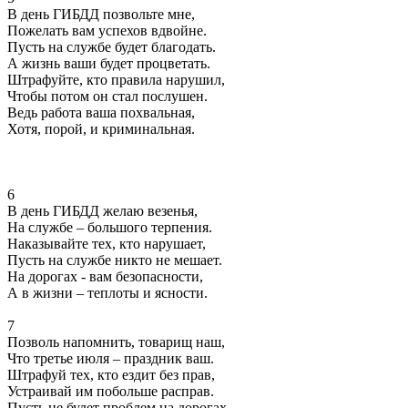
В день ГИБДД позвольте мне,
Пожелать вам успехов вдвойне.
Пусть на службе будет благодать.
А жизнь ваши будет процветать.
Штрафуйте, кто правила нарушил,
Чтобы потом он стал послушен.
Ведь работа ваша похвальная,
Хотя, порой, и криминальная.
6
В день ГИБДД желаю везенья,
На службе – большого терпения.
Наказывайте тех, кто нарушает,
Пусть на службе никто не мешает.
На дорогах - вам безопасности,
А в жизни – теплоты и ясности.
7
Позволь напомнить, товарищ наш,
Что третье июля – праздник ваш.
Штрафуй тех, кто ездит без прав,
Устраивай им побольше расправ.
Пусть не будет проблем на дорогах,