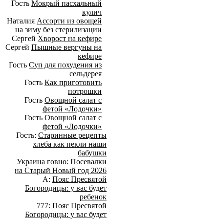
Гость
Мокрый пасхальный
кулич
Наталия
Ассорти из овощей
на зиму без стерилизации
Сергей
Хворост на кефире
Сергей
Пышные вергуны на
кефире
Гость
Суп для похудения из
сельдерея
Гость
Как приготовить
потрошки
Гость
Овощной салат с
фетой «Лодочки»
Гость
Овощной салат с
фетой «Лодочки»
Гость:
Старинные рецепты
хлеба как пекли наши
бабушки
Украина говно:
Посевалки
на Старый Новый год 2026
А:
Пояс Пресвятой
Богородицы: у вас будет
ребенок
777:
Пояс Пресвятой
Богородицы: у вас будет