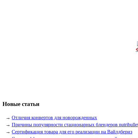
Новые статьи
→
Отличия конвертов для новорожденных
→
Причины популярности стационарных блендеров nutribulle
→
Сертификация товара для его реализации на Вайлдбериз