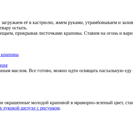
загружаем её в кастрюлю, жмем руками, утрамбовываем и залива
твару остыть.
ещаем, прикрывая листочками крапивы. Ставим на огонь и варим
ным маслом. Все готово, можно идти освящать пасхальную еду 
ми окрашенные молодой крапивой в мраморно-зеленый цвет, ста
 в луковой шелухе с рисунком
.