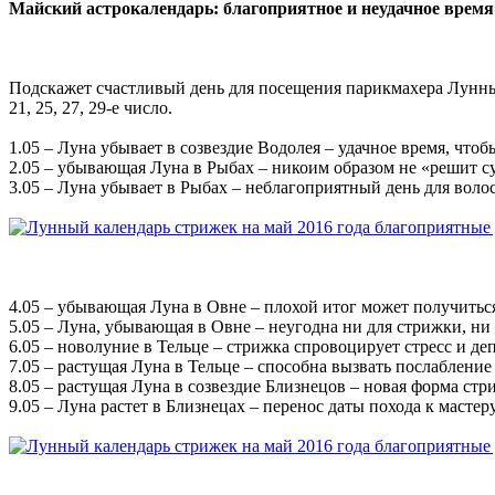
Майский астрокалендарь: благоприятное и неудачное врем
Подскажет счастливый день для посещения парикмахера Лунный ка
21, 25, 27, 29-е число.
1.05 – Луна убывает в созвездие Водолея – удачное время, что
2.05 – убывающая Луна в Рыбах – никоим образом не «решит с
3.05 – Луна убывает в Рыбах – неблагоприятный день для воло
4.05 – убывающая Луна в Овне – плохой итог может получитьс
5.05 – Луна, убывающая в Овне – неугодна ни для стрижки, ни
6.05 – новолуние в Тельце – стрижка спровоцирует стресс и де
7.05 – растущая Луна в Тельце – способна вызвать послабление
8.05 – растущая Луна в созвездие Близнецов – новая форма ст
9.05 – Луна растет в Близнецах – перенос даты похода к масте