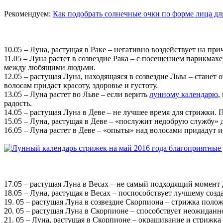
Рекомендуем:
Как подобрать солнечные очки по форме лица д
10.05 – Луна, растущая в Раке – негативно воздействует на при
11.05 – Луна растет в созвездие Рака – с посещением парикмах
между любящими людьми.
12.05 – растущая Луна, находящаяся в созвездие Льва – стане
волосам придаст красоту, здоровье и густоту.
13.05 – Луна растет во Льве – если верить
лунному календарю
,
радость.
14.05 – растущая Луна в Деве – не лучшее время для стрижки. 
15.05 – Луна, растущая в Деве – «послужит недобрую службу» 
16.05 – Луна растет в Деве – «опыты» над волосами придадут
17.05 – растущая Луна в Весах – не самый подходящий момент
18.05 – Луна, растущая в Весах – поспособствует лучшему созд
19. 05 – растущая Луна в созвездие Скорпиона – стрижка поло
20. 05 – растущая Луна в Скорпионе – способствует неожидан
21. 05 – Луна, растущая в Скорпионе – окрашивание и стрижк