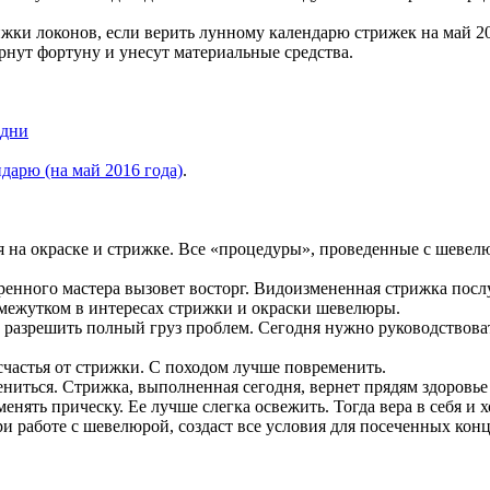
ижки локонов, если верить лунному календарю стрижек на май 20
рнут фортуну и унесут материальные средства.
арю (на май 2016 года)
.
я на окраске и стрижке. Все «процедуры», проведенные с шевел
еренного мастера вызовет восторг. Видоизмененная стрижка пос
омежутком в интересах стрижки и окраски шевелюры.
 разрешить полный груз проблем. Сегодня нужно руководствоват
счастья от стрижки. С походом лучше повременить.
ниться. Стрижка, выполненная сегодня, вернет прядям здоровье
енять прическу. Ее лучше слегка освежить. Тогда вера в себя и
ри работе с шевелюрой, создаст все условия для посеченных кон