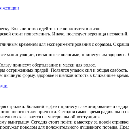
ля женщин
ческу. Большинство идей так не воплотятся в жизнь.
ерской стоит повременить. Иначе, последует вереница несчастий,
т отличным временем для экспериментирования с образом. Окраши
 все манипуляции, связанные с волосами, принесут им здоровье.
Пользу принесут обертывание и маски для волос.
для остриженных прядей. Появятся упадок сил и общая слабость.
 им пышную форму, здоровье и шелковистость в ближайшее время
 для стрижки. Больший эффект принесут ламинирование и оздор
анию нового стиля прически. Сегодня самое время радикально пе
жительно сказывается на материальной «ситуации».
ному выигрышу. Сегодня стоит пойти к мастеру за новой стрижк
а послужат поводом для положительного душевного порыва. Пре