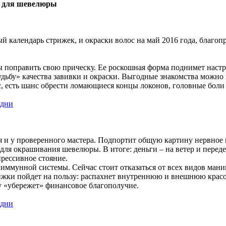
я для шевелюры
лендарь стрижек, и окраски волос на май 2016 года, благоприятн
бы поправить свою прическу. Ее роскошная форма поднимет настро
удьбу» качества завивки и окраски. Выгодные знакомства можно
с, есть шанс обрести ломающиеся концы локонов, головные боли 
я и у проверенного мастера. Подпортит общую картину нервное 
 для окрашивания шевелюры. В итоге: деньги – на ветер и перед
прессивное стояние.
 иммунной системы. Сейчас стоит отказаться от всех видов мани
рижки пойдет на пользу: распахнет внутреннюю и внешнюю красо
ру «убережет» финансовое благополучие.