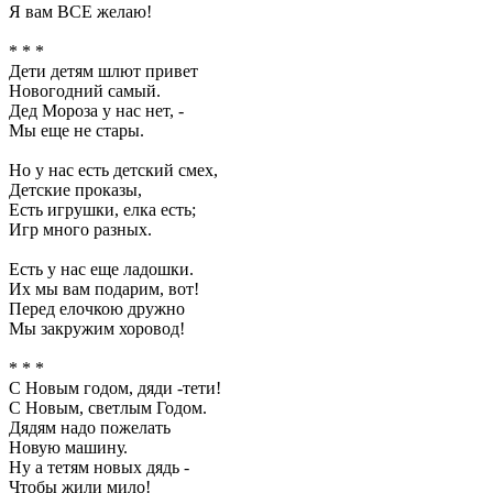
Я вам ВСЕ желаю!
* * *
Дети детям шлют привет
Новогодний самый.
Дед Мороза у нас нет, -
Мы еще не стары.
Но у нас есть детский смех,
Детские проказы,
Есть игрушки, елка есть;
Игр много разных.
Есть у нас еще ладошки.
Их мы вам подарим, вот!
Перед елочкою дружно
Мы закружим хоровод!
* * *
С Новым годом, дяди -тети!
С Новым, светлым Годом.
Дядям надо пожелать
Новую машину.
Ну а тетям новых дядь -
Чтобы жили мило!