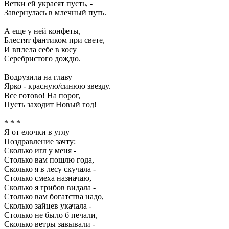
Ветки ей украсят пусть, -
Завернулась в млечный путь.
А еще у ней конфеты,
Блестят фантиком при свете,
И вплела себе в косу
Серебристого дождю.
Водрузила на главу
Ярко - красную/синюю звезду.
Все готово! На порог,
Пусть заходит Новый год!
* * *
Я от елочки в углу
Поздравление зачту:
Сколько игл у меня -
Столько вам пошлю года,
Сколько я в лесу скучала -
Столько смеха назначаю,
Сколько я грибов видала -
Столько вам богатства надо,
Сколько зайцев укачала -
Столько не было б печали,
Сколько ветры завывали -