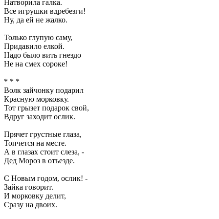
Натворила галка.
Все игрушки вдребезги!
Ну, да ей не жалко.
Только глупую саму,
Придавило елкой.
Надо было вить гнездо
Не на смех сороке!
* * *
Волк зайчонку подарил
Красную морковку.
Тот грызет подарок свой,
Вдруг заходит ослик.
Прячет грустные глаза,
Топчется на месте.
А в глазах стоит слеза, -
Дед Мороз в отъезде.
С Новым годом, ослик! -
Зайка говорит.
И морковку делит,
Сразу на двоих.