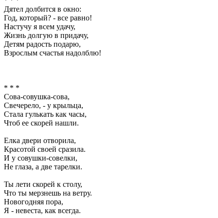
* * *
Дятел долбится в окно:
Год, который? - все равно!
Настучу я всем удачу,
Жизнь долгую в придачу,
Детям радость подарю,
Взрослым счастья надолблю!
* * *
Сова-совушка-сова,
Свечерело, - у крыльца,
Стала гулькать как часы,
Чтоб ее скорей нашли.
Елка двери отворила,
Красотой своей сразила.
И у совушки-совелки,
Не глаза, а две тарелки.
Ты лети скорей к столу,
Что ты мерзнешь на ветру.
Новогодняя пора,
Я - невеста, как всегда.