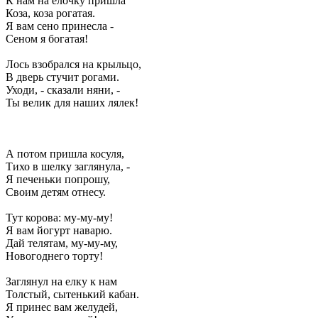
К нам на елочку пришла
Коза, коза рогатая.
Я вам сено принесла -
Сеном я богатая!
Лось взобрался на крыльцо,
В дверь стучит рогами.
Уходи, - сказали няни, -
Ты велик для наших лялек!
А потом пришла косуля,
Тихо в шелку заглянула, -
Я печеньки попрошу,
Своим детям отнесу.
Тут корова: му-му-му!
Я вам йогурт наварю.
Дай телятам, му-му-му,
Новогоднего торту!
Заглянул на елку к нам
Толстый, сытенький кабан.
Я принес вам желудей,