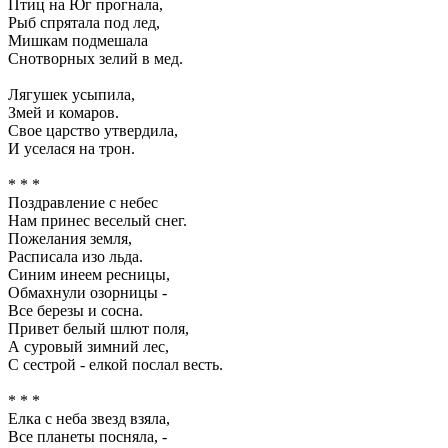
Птиц на Юг прогнала,
Рыб спрятала под лед,
Мишкам подмешала
Снотворных зелий в мед.
Лягушек усыпила,
Змей и комаров.
Свое царство утвердила,
И уселася на трон.
* * *
Поздравление с небес
Нам принес веселый снег.
Пожелания земля,
Расписала изо льда.
Синим инеем ресницы,
Обмахнули озорницы -
Все березы и сосна.
Привет белый шлют поля,
А суровый зимний лес,
С сестрой - елкой послал весть.
* * *
Елка с неба звезд взяла,
Все планеты посняла, -