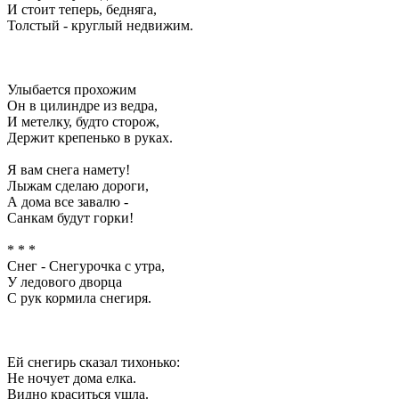
И стоит теперь, бедняга,
Толстый - круглый недвижим.
Улыбается прохожим
Он в цилиндре из ведра,
И метелку, будто сторож,
Держит крепенько в руках.
Я вам снега намету!
Лыжам сделаю дороги,
А дома все завалю -
Санкам будут горки!
* * *
Снег - Снегурочка с утра,
У ледового дворца
С рук кормила снегиря.
Ей снегирь сказал тихонько:
Не ночует дома елка.
Видно краситься ушла.