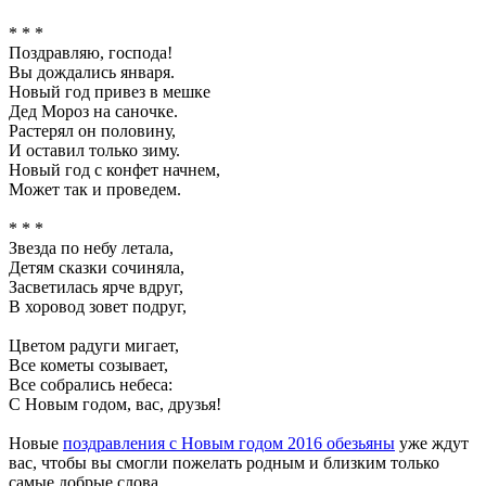
* * *
Поздравляю, господа!
Вы дождались января.
Новый год привез в мешке
Дед Мороз на саночке.
Растерял он половину,
И оставил только зиму.
Новый год с конфет начнем,
Может так и проведем.
* * *
Звезда по небу летала,
Детям сказки сочиняла,
Засветилась ярче вдруг,
В хоровод зовет подруг,
Цветом радуги мигает,
Все кометы созывает,
Все собрались небеса:
С Новым годом, вас, друзья!
Новые
поздравления с Новым годом 2016 обезьяны
уже ждут
вас, чтобы вы смогли пожелать родным и близким только
самые добрые слова.