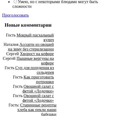
Умею, но с некоторыми блюдами могут быть
сложности
Проголосовать
Новые комментарии
Гость
Мокрый пасхальный
кулич
Наталия
Ассорти из овощей
на зиму без стерилизации
Сергей
Хворост на кефире
Сергей
Пышные вергуны на
кефире
Гость
Суп для похудения из
сельдерея
Гость
Как приготовить
потрошки
Гость
Овощной салат с
фетой «Лодочки»
Гость
Овощной салат с
фетой «Лодочки»
Гость:
Старинные рецепты
хлеба как пекли наши
бабушки