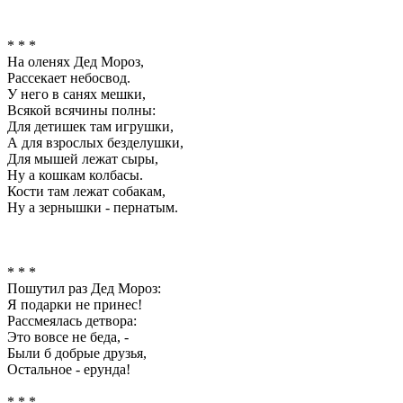
* * *
На оленях Дед Мороз,
Рассекает небосвод.
У него в санях мешки,
Всякой всячины полны:
Для детишек там игрушки,
А для взрослых безделушки,
Для мышей лежат сыры,
Ну а кошкам колбасы.
Кости там лежат собакам,
Ну а зернышки - пернатым.
* * *
Пошутил раз Дед Мороз:
Я подарки не принес!
Рассмеялась детвора:
Это вовсе не беда, -
Были б добрые друзья,
Остальное - ерунда!
* * *