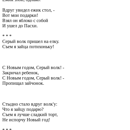
Вдруг увидел ежик стол, -
Вот мои подарки!
Взял он яблоко с собой
И ушел до Пасхи.
* * *
Серый волк пришел на елку.
Съем я зайца потихоньку!
С Новым годом, Серый волк! -
Закричал ребенок,
С Новым годом, Серый волк! -
Пропищал зайчонок.
Стыдно стало вдруг волк'у:
Что я зайцу подарю?
Съем я лучше сладкий торт,
Не испорчу Новый год!