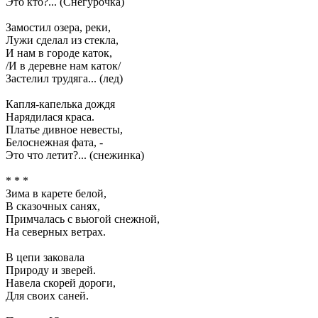
Это кто?... (Снегурочка)
Замостил озера, реки,
Лужи сделал из стекла,
И нам в городе каток,
/И в деревне нам каток/
Застелил трудяга... (лед)
Капля-капелька дождя
Нарядилася краса.
Платье дивное невесты,
Белоснежная фата, -
Это что летит?... (снежинка)
* * *
Зима в карете белой,
В сказочных санях,
Примчалась с вьюгой снежной,
На северных ветрах.
В цепи заковала
Природу и зверей.
Навела скорей дороги,
Для своих саней.