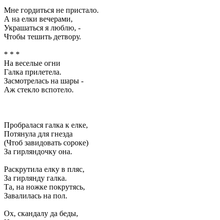
Мне гордиться не пристало.
А на елки вечерами,
Украшаться я люблю, -
Чтобы тешить детвору.
* * *
На веселые огни
Галка прилетела.
Засмотрелась на шары -
Аж стекло вспотело.
Пробралася галка к елке,
Потянула для гнезда
(Чтоб завидовать сороке)
За гирляндочку она.
Раскрутила елку в пляс,
За гирлянду галка.
Та, на ножке покрутясь,
Завалилась на пол.
Ох, скандалу да беды,