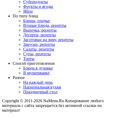
Субпродукты
Фрукты и ягоды
Яйца
По типу блюд
Блины, оладьи
Вторые блюда, рецепты
Выпечка, рецепты
Десерты, рецепты
Заготовки на зиму, рецепты
Закуски, рецепты
Салаты, рецепты
Супы, рецепты
Торты
Способ приготовления
Блюда в духовке
В мультиварке
Разное
На каждый день
Национальная кухня
Праздничный стол
Copyright © 2011-2026 NaMenu.Ru Копирование любого
материала с сайта запрещается без активной ссылки на
материал!