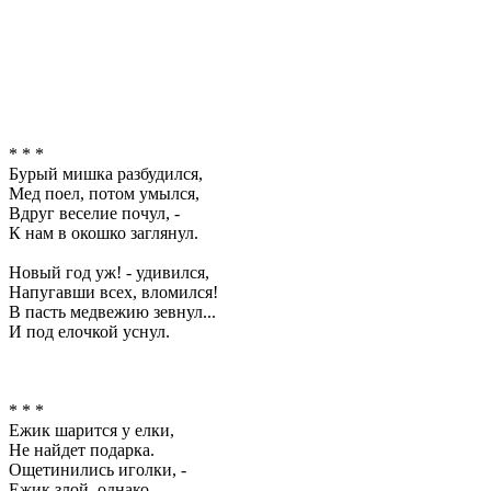
* * *
Бурый мишка разбудился,
Мед поел, потом умылся,
Вдруг веселие почул, -
К нам в окошко заглянул.
Новый год уж! - удивился,
Напугавши всех, вломился!
В пасть медвежию зевнул...
И под елочкой уснул.
* * *
Ежик шарится у елки,
Не найдет подарка.
Ощетинились иголки, -
Ежик злой, однако.