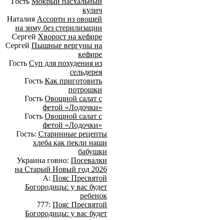
Гость
Мокрый пасхальный
кулич
Наталия
Ассорти из овощей
на зиму без стерилизации
Сергей
Хворост на кефире
Сергей
Пышные вергуны на
кефире
Гость
Суп для похудения из
сельдерея
Гость
Как приготовить
потрошки
Гость
Овощной салат с
фетой «Лодочки»
Гость
Овощной салат с
фетой «Лодочки»
Гость:
Старинные рецепты
хлеба как пекли наши
бабушки
Украина говно:
Посевалки
на Старый Новый год 2026
А:
Пояс Пресвятой
Богородицы: у вас будет
ребенок
777:
Пояс Пресвятой
Богородицы: у вас будет