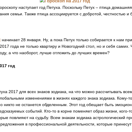
ороскопу наступает год Петуха. Поскольку Петух – птица домашняя,
ания семьи. Также птица ассоциируется с добротой, честностью и 
х
начинает 28 января. Ну, а пока Петух только собирается к нам пр
 2017 года не только квартиру и Новогодний стол, но и себя самих.
оду, а что наоборот, лучше отложить до лучших времен?
017 год
туха 2017 для всех знаков зодиака, на что можно рассчитывать все
глобальными изменениями в жизнях каждого знака зодиака. Кому-то
но никто не останется обделенным. Этот год обещает быть эмоцио
дсказуемых событий. Кто-то в корне поменяет образ жизни, кого-т
орые повлияют на судьбу. Всем знакам зодиака астрологический пр
редложения в профессиональной деятельности, которые принесут