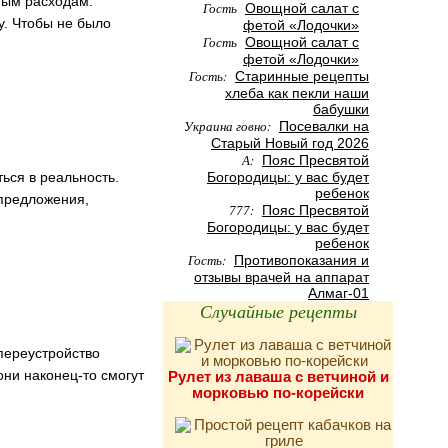
жным расходам.
Гость
Овощной салат с
у. Чтобы не было
фетой «Лодочки»
Гость
Овощной салат с
фетой «Лодочки»
Гость:
Старинные рецепты
хлеба как пекли наши
бабушки
Украина говно:
Посевалки на
Старый Новый год 2026
А:
Пояс Пресвятой
ться в реальность.
Богородицы: у вас будет
ребенок
 предложения,
777:
Пояс Пресвятой
Богородицы: у вас будет
ребенок
Гость:
Противопоказания и
отзывы врачей на аппарат
Алмаг-01
Случайные рецепты
 переустройство
они наконец-то смогут
Рулет из лаваша с ветчиной и
морковью по-корейски