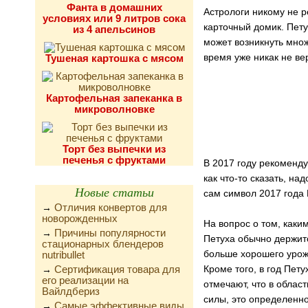
Фанта в домашних
Астрологи никому не р
условиях или 9 литров сока
карточный домик. Пету
из 4 апельсинов
может возникнуть множ
время уже никак не ве
Тушеная картошка с мясом
Картофельная запеканка в
микроволновке
Торт без выпечки из
печенья с фруктами
В 2017 году рекоменду
как что-то сказать, н
Новые статьи
сам символ 2017 года 
Отличия конвертов для
→
новорожденных
На вопрос о том, каки
Причины популярности
→
Петуха обычно держитс
стационарных блендеров
больше хорошего урож
nutribullet
Сертификация товара для
Кроме того, в год Пет
→
его реализации на
отмечают, что в облас
Вайлдбериз
силы, это определенно 
Самые эффективные виды
→