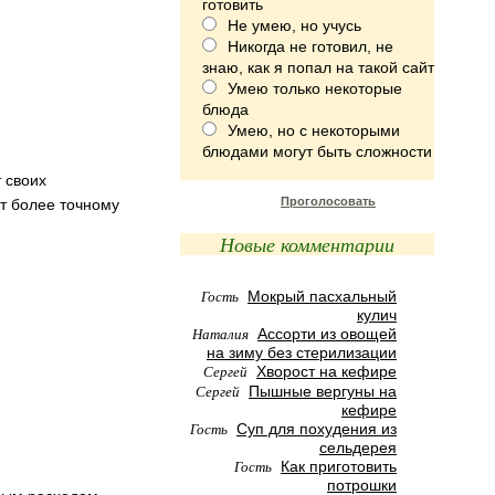
готовить
Не умею, но учусь
Никогда не готовил, не
знаю, как я попал на такой сайт
Умею только некоторые
блюда
Умею, но с некоторыми
блюдами могут быть сложности
 своих
Проголосовать
ет более точному
Новые комментарии
Гость
Мокрый пасхальный
кулич
Наталия
Ассорти из овощей
на зиму без стерилизации
Сергей
Хворост на кефире
Сергей
Пышные вергуны на
кефире
Гость
Суп для похудения из
сельдерея
Гость
Как приготовить
потрошки