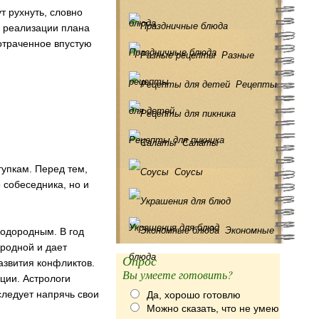
т рухнуть, словно
блюда
и реализации плана
потраченное впустую
Праздничные блюда
Разные
рецепты
Рецепты
для детей
Рецепты для пикника
Салаты
тупкам. Перед тем,
Соусы
 собеседника, но и
Украшения для блюд
Экономные
лодородным. В год
ородной и дает
блюда
Опрос
азвития конфликтов.
Вы умеете готовить?
ации. Астрологи
следует напрячь свои
Да, хорошо готовлю
Можно сказать, что не умею