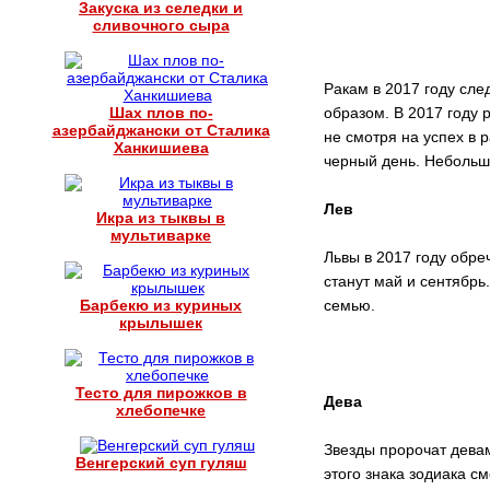
Закуска из селедки и
сливочного сыра
Ракам в 2017 году сле
Шах плов по-
образом. В 2017 году 
азербайджански от Сталика
не смотря на успех в 
Ханкишиева
черный день. Небольш
Лев
Икра из тыквы в
мультиварке
Львы в 2017 году обр
станут май и сентябрь
Барбекю из куриных
семью.
крылышек
Тесто для пирожков в
Дева
хлебопечке
Звезды пророчат девам
Венгерский суп гуляш
этого знака зодиака с