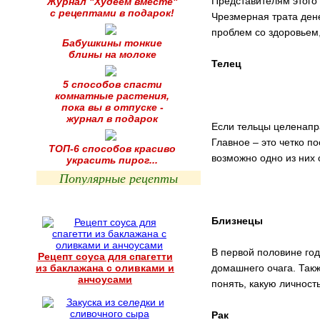
Представителям этого 
Журнал "Худеем вместе"
с рецептами в подарок!
Чрезмерная трата ден
проблем со здоровьем,
Бабушкины тонкие
блины на молоке
Телец
5 способов спасти
комнатные растения,
пока вы в отпуске -
журнал в подарок
Если тельцы целенапра
Главное – это четко п
ТОП-6 способов красиво
возможно одно из них 
украсить пирог...
Популярные рецепты
Близнецы
В первой половине год
Рецепт соуса для спагетти
из баклажана с оливками и
домашнего очага. Такж
анчоусами
понять, какую личност
Рак