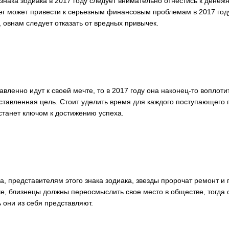
знака зодиака в 2017 году следует внимательно отнестись к дене
ег может привести к серьезным финансовым проблемам в 2017 год
 овнам следует отказать от вредных привычек.
вленно идут к своей мечте, то в 2017 году она наконец-то воплоти
оставленная цель. Стоит уделить время для каждого поступающего
станет ключом к достижению успеха.
а, представителям этого знака зодиака, звезды пророчат ремонт и
е, близнецы должны переосмыслить свое место в обществе, тогда 
ь они из себя представляют.