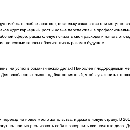
дует избегать любых авантюр, поскольку закончатся они могут не
раков ждет карьерный рост и новые перспективы в профессиональн
рабочей сфере, ракам следует снизить свои расходы и начать откла
ие денежные запасы облегчат жизнь ракам в будущем.
ечены на успех в романтических делах! Наиболее плодородными м
. Для влюбленных львов год благоприятный, чтобы узаконить отнош
 переезд на новое место жительства, и даже в новую страну. В 20
могут полностью реализовать себя и завершить все начатые дела. Д