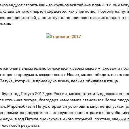
екомендуют строить каик-то крупномасштабные планы, т.к. они могу
х славится такой чертой характера, как упрямство. Поэтому на пут
ество препятствий, а по итогу это не принесет никаких плодов, а 
рнешь.
ется очень внимательно относиться к своим мыслям, словам и пос
адо хорошо продумать каждое слово. Иначе, можно обидеть не только
Петуха, который, в придачу ко всему, весьма обидчивая птица.
м будет год Петуха 2017 для России, можно ответить однозначно: п
я отличная погода, благодаря чему земля становится более плод
ая. Миролюбивый Петух старается установить мир, не допускает р
уха повысится рождаемость, что существенно отразится на урбаниз
ти науки в год Петуха происходит много открытий, поэтому, ученым 
ласт свой результат.