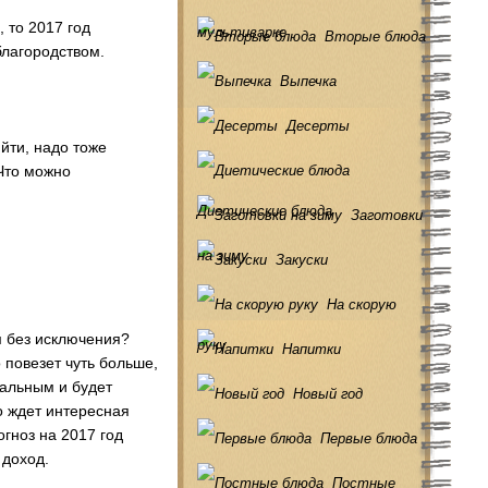
 то 2017 год
мультиварке
Вторые блюда
благородством.
Выпечка
Десерты
ийти, надо тоже
 Что можно
Диетические блюда
Заготовки
на зиму
Закуски
На скорую
м без исключения?
руку
Напитки
 повезет чуть больше,
нальным и будет
Новый год
о ждет интересная
огноз на 2017 год
Первые блюда
 доход.
Постные