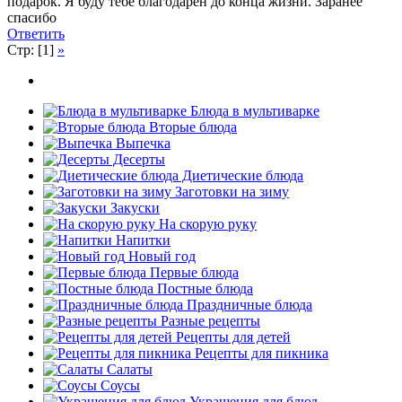
подарок. Я буду тебе благодарен до конца жизни. Заранее
спасибо
Ответить
Стр: [1]
»
Блюда в мультиварке
Вторые блюда
Выпечка
Десерты
Диетические блюда
Заготовки на зиму
Закуски
На скорую руку
Напитки
Новый год
Первые блюда
Постные блюда
Праздничные блюда
Разные рецепты
Рецепты для детей
Рецепты для пикника
Салаты
Соусы
Украшения для блюд