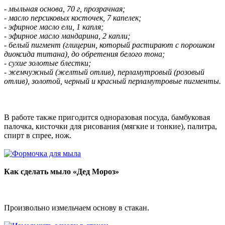
- мыльная основа, 70 г, прозрачная;
- масло персиковых косточек, 7 капелек;
- эфирное масло ели, 1 капля;
- эфирное масло мандарина, 2 капли;
- белый пигмент (глицерин, который растирают с порошком
диоксида титана), до обретения белого тона;
- сухие золотые блестки;
- жемчужный (желтый отлив), перламутровый (розовый
отлив), золотой, черный и красный перламутровые пигменты.
В работе также пригодится одноразовая посуда, бамбуковая
палочка, кисточки для рисования (мягкие и тонкие), палитра,
спирт в спрее, нож.
Как сделать мыло «Дед Мороз»
Произвольно измельчаем основу в стакан.