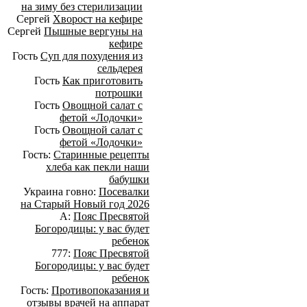
на зиму без стерилизации
Сергей
Хворост на кефире
Сергей
Пышные вергуны на
кефире
Гость
Суп для похудения из
сельдерея
Гость
Как приготовить
потрошки
Гость
Овощной салат с
фетой «Лодочки»
Гость
Овощной салат с
фетой «Лодочки»
Гость:
Старинные рецепты
хлеба как пекли наши
бабушки
Украина говно:
Посевалки
на Старый Новый год 2026
А:
Пояс Пресвятой
Богородицы: у вас будет
ребенок
777:
Пояс Пресвятой
Богородицы: у вас будет
ребенок
Гость:
Противопоказания и
отзывы врачей на аппарат