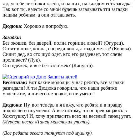
я дам тебе листочки клена, и на них, на каждом есть загадка.
Так вот ты, вместе со мной будешь загадывать эти загадки
нашим ребятам, а они отгадывать.
Дюдюка:
Хорошо я попробую.
Загадки:
Без окошек, без дверей, полна горница людей? (Огурец).
Стоит в поле, копна, спереди вилы, а сзади метла? (Корова).
Сидит дед, во сто шуб одет, кто его раздевает, тот слезы
проливает? (Лук).
Сто одежек, и все без застежек? (Капуста).
Весельчак:
Вот какие молодцы у нас ребята, все загадки
разгадали! А ты Дюдюка говорила, что наши ребятки
маленькие, и ничего не знают, и не умеют!
Дюдюка:
Ну, вот теперь и я вижу, что ребята и в правду
подросли и поумнели! А все потому, что я превращаюсь в
Хохотушку! И, хочу пригласить всех на веселый танец утят.
(Играет песня «Танец маленьких утят»).
(Все ребята весело танцуют под музыку).