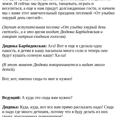
земле. И сейчас мы будем петь, танцевать, играть и
веселиться, а еще к нам придут долгожданные гости, и начнем
мы с вами этот замечательный праздник песенкой «От улыбки
хмурый день светлей».
(Звучит вступительная песенка «От улыбки хмурый день
светлей», а в это время входит Дюдюка Барбидокская и
говорит хитрым ехидным голосом).
Дюдюка Барбидокская:
Ага! Вот и еще я сделала одну
пакость, я детям в кашу насыпала много соли и теперь они
будут кушать соленую кашу! Ха-ха!
(В этот момент Дюдюка поворачивается и видит много
детей).
Вот, вот, именно сюда-то мне и нужно!
Ведущий:
А куда это сюда вам нужно?
Дюдюка:
Куда, куда, вот все вам прямо рассказать надо! Сюда
и надо где много детишек, потому что я буду делать из них
своих драгоценных помощников!