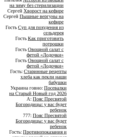
на зиму без стерилизации
Сергей
Хворост на кефире
Сергей
Пышные вергуны на
кефире
Гость
Суп для похудения из
сельдерея
Гость
Как приготовить
потрошки
Гость
Овощной салат с
фетой «Лодочки»
Гость
Овощной салат с
фетой «Лодочки»
Гость:
Старинные рецепты
хлеба как пекли наши
бабушки
Украина говно:
Посевалки
на Старый Новый год 2026
А:
Пояс Пресвятой
Богородицы: у вас будет
ребенок
777:
Пояс Пресвятой
Богородицы: у вас будет
ребенок
Гость:
Противопоказания и