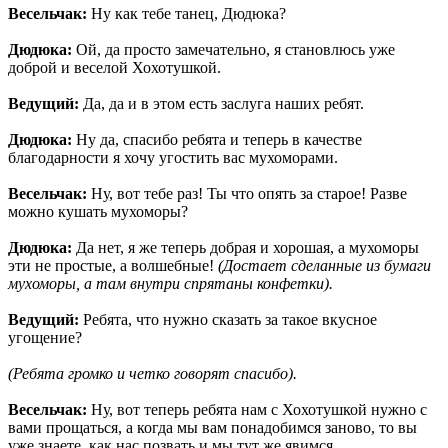
Весельчак:
Ну как тебе танец, Дюдюка?
Дюдюка:
Ой, да просто замечательно, я становлюсь уже
доброй и веселой Хохотушкой.
Ведущий:
Да, да и в этом есть заслуга наших ребят.
Дюдюка:
Ну да, спасибо ребята и теперь в качестве
благодарности я хочу угостить вас мухоморами.
Весельчак:
Ну, вот тебе раз! Ты что опять за старое! Разве
можно кушать мухоморы?
Дюдюка:
Да нет, я же теперь добрая и хорошая, а мухоморы
эти не простые, а волшебные!
(Достает сделанные из бумаги
мухоморы, а там внутри спрятаны конфетки).
Ведущий:
Ребята, что нужно сказать за такое вкусное
угощение?
(Ребята громко и четко говорят спасибо).
Весельчак:
Ну, вот теперь ребята нам с Хохотушкой нужно с
вами прощаться, а когда мы вам понадобимся заново, то вы
уже знаете, как нас позвать и мы тут же явимся.