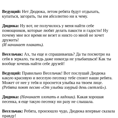
Ведущий:
Нет Дюдюка, летом ребята будут отдыхать,
купаться, загорать, ты им абсолютно ни к чему.
Дюдюка:
Ну вот, не получилось у меня найти себе
помощников, которые любят делать пакости и гадости! Ну
почему мне все время не везет и никто со мной не хочет
дружить!
(И начинает плакать).
Весельчак:
Ах, ты еще и спрашиваешь? Да ты посмотри на
себя в зеркало, ты ведь даже никогда не улыбаешься! Как ты
вообще хочешь найти себе друзей!
Ведущий:
Правильно Весельчак! Вот послушай Дюдюка
какую красивую и веселую песенку тебе споют наши ребята.
Может от нее у тебя и проснется улыбка на твоем лице.
(Ребята поют песню «От улыбки хмурый день светлей»).
Дюдюка:
(Начинает хлопать в ладоши).
Какая хорошая
песенка, я еще такую песенку ни разу не слышала.
Весельчак:
Ребята, произошло чудо, Дюдюка впервые сказала
правду!