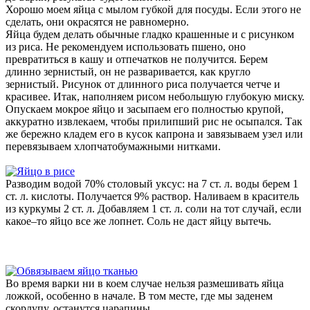
Хорошо моем яйца с мылом губкой для посуды. Если этого не
сделать, они окрасятся не равномерно.
Яйца будем делать обычные гладко крашенные и с рисунком
из риса. Не рекомендуем использовать пшено, оно
превратиться в кашу и отпечатков не получится. Берем
длинно зернистый, он не разваривается, как кругло
зернистый. Рисунок от длинного риса получается четче и
красивее. Итак, наполняем рисом небольшую глубокую миску.
Опускаем мокрое яйцо и засыпаем его полностью крупой,
аккуратно извлекаем, чтобы прилипший рис не осыпался. Так
же бережно кладем его в кусок капрона и завязываем узел или
перевязываем хлопчатобумажными нитками.
Разводим водой 70% столовый уксус: на 7 ст. л. воды берем 1
ст. л. кислоты. Получается 9% раствор. Наливаем в краситель
из куркумы 2 ст. л. Добавляем 1 ст. л. соли на тот случай, если
какое–то яйцо все же лопнет. Соль не даст яйцу вытечь.
Во время варки ни в коем случае нельзя размешивать яйца
ложкой, особенно в начале. В том месте, где мы заденем
скорлупу, останутся царапины.