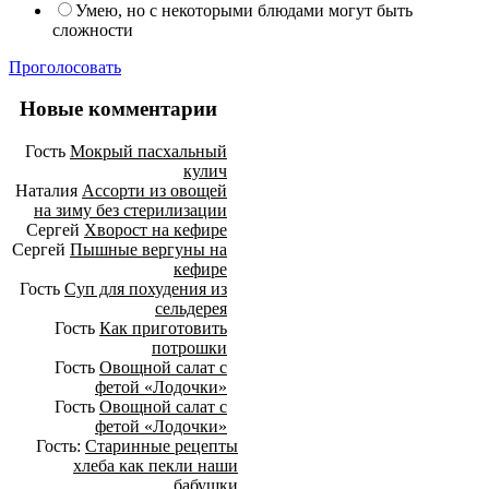
Умею, но с некоторыми блюдами могут быть
сложности
Проголосовать
Новые комментарии
Гость
Мокрый пасхальный
кулич
Наталия
Ассорти из овощей
на зиму без стерилизации
Сергей
Хворост на кефире
Сергей
Пышные вергуны на
кефире
Гость
Суп для похудения из
сельдерея
Гость
Как приготовить
потрошки
Гость
Овощной салат с
фетой «Лодочки»
Гость
Овощной салат с
фетой «Лодочки»
Гость:
Старинные рецепты
хлеба как пекли наши
бабушки