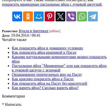
покрасить мраморные пасхальные яйца с луковой шелухой
.
Кукла в бантиках
Разместил:
[offline]
19.04.2014 / 06:41
Дата:
Читайте также
Как покрасить яйца в домашних условиях
Как покрасить яйца крапивой к Пасхе
Какими натуральными компонентами можно покрасить
яйца
Пасхальные яйца "Мраморные" или как покрасить яйца
в луковой шелухе с зеленкой
Окрашивание перепелиных яиц на Пасху
Как красиво покрасить яйца к Пасхе
Как покрасить яйца на Пасху без красителей
Как варить яйца? Сколько варить яйца?
Комментарии
* Написать: