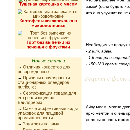
Что она вполне моет з
Тушеная картошка с мясом
зимой (если будете хр
что она улучшит ваше 
Картофельная запеканка в
микроволновке
Торт без выпечки из
Необходимые продукт
печенья с фруктами
- 2 шт. айвы,
- 1,5 литра очищенно
Новые статьи
- 150-180 грамм сахар
Отличия конвертов для
→
новорожденных
Рецепт с фото 
Причины популярности
→
стационарных блендеров
nutribullet
Сертификация товара для
→
его реализации на
Вайлдбериз
Айву моем, можно даже
Самые эффективные виды
→
упаковок для пищевой
ярко желтой и очень к
промышленности
должны попасть в комп
Заготовки на зиму
→
Вкусные пироги,