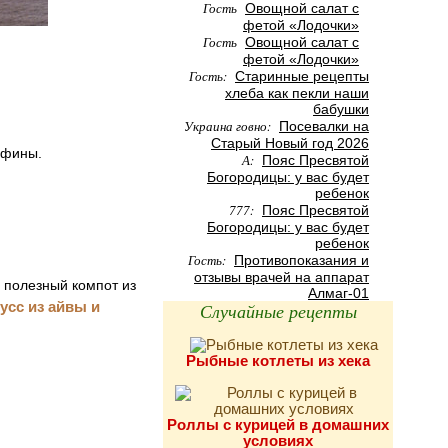
Гость
Овощной салат с
фетой «Лодочки»
Гость
Овощной салат с
фетой «Лодочки»
Гость:
Старинные рецепты
хлеба как пекли наши
бабушки
Украина говно:
Посевалки на
Старый Новый год 2026
афины.
А:
Пояс Пресвятой
Богородицы: у вас будет
ребенок
777:
Пояс Пресвятой
Богородицы: у вас будет
ребенок
Гость:
Противопоказания и
отзывы врачей на аппарат
 полезный компот из
Алмаг-01
усс из айвы и
Случайные рецепты
Рыбные котлеты из хека
Роллы с курицей в домашних
условиях