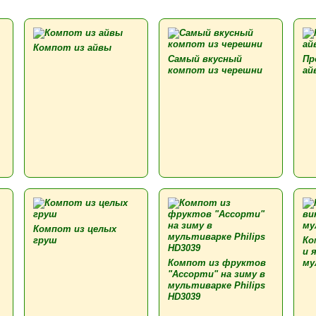
Компот из айвы
Самый вкусный
Пр
компот из черешни
ай
Компот из целых
груш
Ко
и 
Компот из фруктов
му
"Ассорти" на зиму в
мультиварке Philips
HD3039