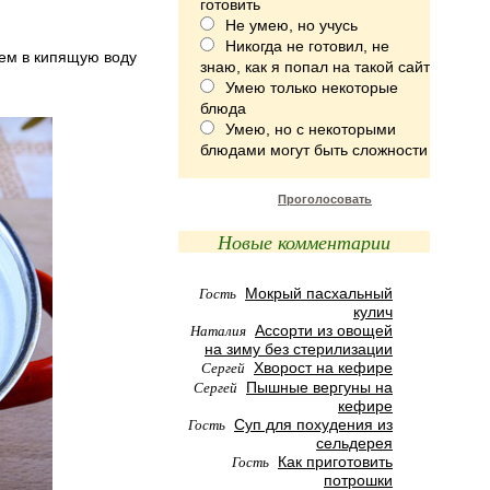
готовить
Не умею, но учусь
Никогда не готовил, не
аем в кипящую воду
знаю, как я попал на такой сайт
Умею только некоторые
блюда
Умею, но с некоторыми
блюдами могут быть сложности
Проголосовать
Новые комментарии
Гость
Мокрый пасхальный
кулич
Наталия
Ассорти из овощей
на зиму без стерилизации
Сергей
Хворост на кефире
Сергей
Пышные вергуны на
кефире
Гость
Суп для похудения из
сельдерея
Гость
Как приготовить
потрошки