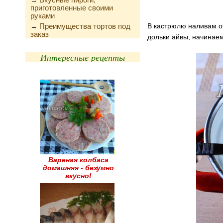
→
приготовленные своими
руками
Преимущества тортов под
В кастрюлю наливам о
→
заказ
дольки айвы, начинаем
Интересные рецепты
Вареная колбаса
домашняя - безумно
вкусно!