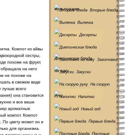
мультиварке
Вторые блюда
Выпечка
Десерты
итка. Компот из айвы
 двоюродной сестры,
Диетические блюда
Заготовки
оде похоже на фрукт,
е обращала на него
на зиму
Закуски
же не похоже на
ушать в свежем виде
На скорую
у лучше всего
кания) она становится
руку
Напитки
 кухню и все ваши
имер ароматные
Новый год
ный компот. Компот
Первые блюда
. По цвету может он и
лько для организма.
Постные