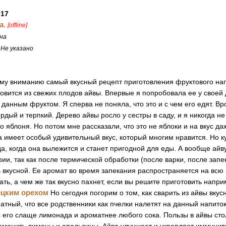
017
a.
[offline]
на
:
Не указано
му вниманию самый вкусный рецепт приготовления фруктового нап
товится из свежих плодов айвы. Впервые я попробовала ее у своей
 данным фруктом. Я сперва не поняла, что это и с чем его едят. Вр
ердый и терпкий. Дерево айвы росло у сестры в саду, и я никогда н
о яблоня. Но потом мне рассказали, что это не яблоки и на вкус да
а имеет особый удивительный вкус, который многим нравится. Но к
да, когда она вылежится и станет пригодной для еды. А вообще айв
рии, так как после термической обработки (после варки, после запе
ь вкусной. Ее аромат во время запекания распространяется на всю
ть, а чем же так вкусно пахнет, если вы решите приготовить напр
ецким орехом
Но сегодня погорим о том, как сварить из айвы вкус
атный, что все родственники как пчелки налетят на данный напиток
ус его слаще лимонада и ароматнее любого сока. Пользы в айвы сто