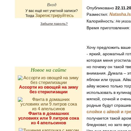
Опубликовано
22.11.2
У вас ещё нет учетной записи?
Natasha.Is
Разместил:
Зарегистрируйтесь
Тогда
Калорийность:
Не указа
Забыли пароль?
Время приготовления
Калькулятор
калорийности
Хочу предложить ваше
- яркий, ароматный го
которая меня угостила
но почему он такой тв
Новое на сайте
внимания. Думала – эт
яблоки или груша. Айв
айву можно только тог
Ассорти из овощей на зиму
без стерилизации
использовать в кулина
мягкой, сочной и очен
родные будут спрашива
слойки с айвой и гр
Фанта в домашних
условиях или 9 литров сока
получается такой аром
из 4 апельсинов
бледноват, но зато вк