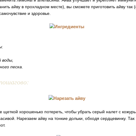
аменить лимоны и апельсины. Айва улучшает и укрепляет иммуните
анить айву в прохладном месте), вы сможете приготовить айву так (
самочувствие и здоровье.
ы:
й воды,
ного песка.
пошагово:
 щеткой хорошенько потереть, чтобы убрать серый налет с кожур
расивой. Нарезаем айву на тонкие дольки, обходя сердцевинку. Так 
от.