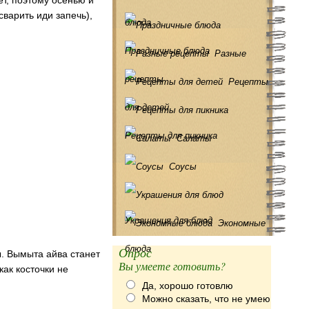
т, поэтому осенью и
сварить иди запечь),
блюда
Праздничные блюда
Разные
рецепты
Рецепты
для детей
Рецепты для пикника
Салаты
Соусы
Украшения для блюд
Экономные
блюда
Опрос
ы. Вымыта айва станет
Вы умеете готовить?
как косточки не
Да, хорошо готовлю
Можно сказать, что не умею