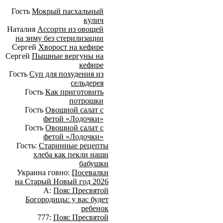
Гость
Мокрый пасхальный
кулич
Наталия
Ассорти из овощей
на зиму без стерилизации
Сергей
Хворост на кефире
Сергей
Пышные вергуны на
кефире
Гость
Суп для похудения из
сельдерея
Гость
Как приготовить
потрошки
Гость
Овощной салат с
фетой «Лодочки»
Гость
Овощной салат с
фетой «Лодочки»
Гость:
Старинные рецепты
хлеба как пекли наши
бабушки
Украина говно:
Посевалки
на Старый Новый год 2026
А:
Пояс Пресвятой
Богородицы: у вас будет
ребенок
777:
Пояс Пресвятой