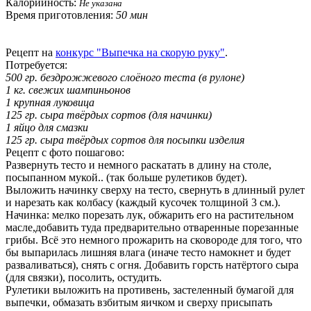
Калорийность:
Не указана
Время приготовления:
50 мин
Рецепт на
конкурс "Выпечка на скорую руку"
.
Потребуется:
500 гр. бездрожжевого слоёного теста (в рулоне)
1 кг. свежих шампиньонов
1 крупная луковица
125 гр. сыра твёрдых сортов (для начинки)
1 яйцо для смазки
125 гр. сыра твёрдых сортов для посыпки изделия
Рецепт с фото пошагово:
Развернуть тесто и немного раскатать в длину на столе,
посыпанном мукой.. (так больше рулетиков будет).
Выложить начинку сверху на тесто, свернуть в длинный рулет
и нарезать как колбасу (каждый кусочек толщиной 3 см.).
Начинка: мелко порезать лук, обжарить его на растительном
масле,добавить туда предварительно отваренные порезанные
грибы. Всё это немного прожарить на сковороде для того, что
бы выпарилась лишняя влага (иначе тесто намокнет и будет
разваливаться), снять с огня. Добавить горсть натёртого сыра
(для связки), посолить, остудить.
Рулетики выложить на противень, застеленный бумагой для
выпечки, обмазать взбитым яичком и сверху присыпать