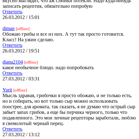
вкусно выглядит, что аж слюнки потекли. Надо куда-нибудь
записать рецептик, обязательно попробую
Ответить
26.03.2012 / 15:01
diman
[offline]
Обожаю грибы и все из них. А тут так просто готовится.
Класс! На ужин сделаю.
Ответить
26.03.2012 / 19:51
diana2104
[offline]
какое необычное блюдо. надо попробовать
Ответить
27.03.2012 / 03:31
Yurii
[offline]
Мысль здравая, грибочки я просто обожаю, и не только есть,
но и собирать, но вот только сыр можно использовать
поострее, для аромата, так сказать, я не думаю что острый сыр
забьет запах грибов, а еще бы перчика черного, только что
подавленного. Это мои личные рецепторы заработали, люблю
я свемолотый черный перец.
Ответить
27.03.2012 / 13:12