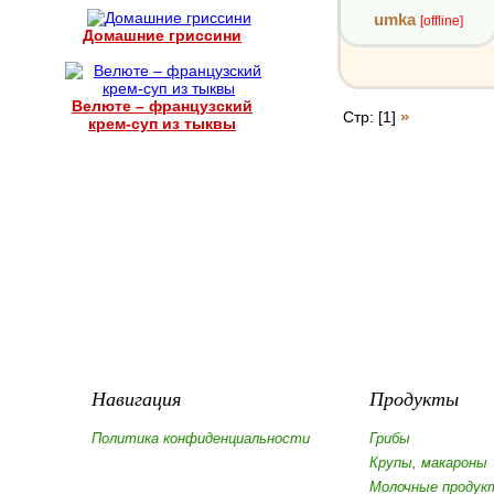
umka
[offline]
Домашние гриссини
Велюте – французский
»
Стр: [1]
крем-суп из тыквы
Навигация
Продукты
Политика конфиденциальности
Грибы
Крупы, макароны
Молочные продук