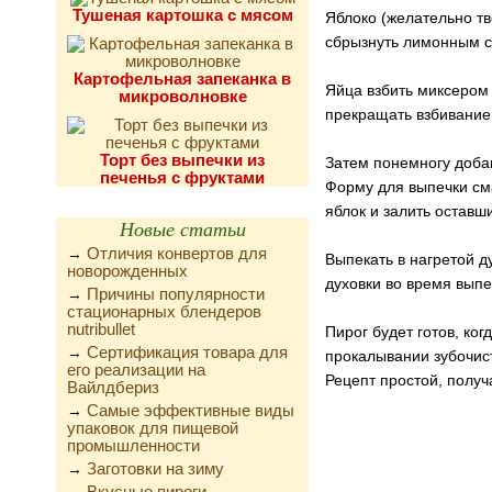
Тушеная картошка с мясом
Яблоко (желательно тв
сбрызнуть лимонным со
Картофельная запеканка в
Яйца взбить миксером 
микроволновке
прекращать взбивание.
Торт без выпечки из
Затем понемногу добав
печенья с фруктами
Форму для выпечки сма
яблок и залить оставш
Новые статьи
Отличия конвертов для
→
Выпекать в нагретой д
новорожденных
духовки во время выпе
Причины популярности
→
стационарных блендеров
nutribullet
Пирог будет готов, ког
Сертификация товара для
→
прокалывании зубочист
его реализации на
Рецепт простой, получа
Вайлдбериз
Самые эффективные виды
→
упаковок для пищевой
промышленности
Заготовки на зиму
→
Вкусные пироги,