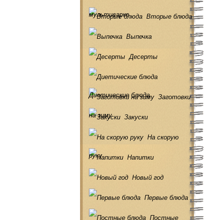
мультиварке
Вторые блюда
Выпечка
Десерты
Диетические блюда
Заготовки
на зиму
Закуски
На скорую
руку
Напитки
Новый год
Первые блюда
Постные