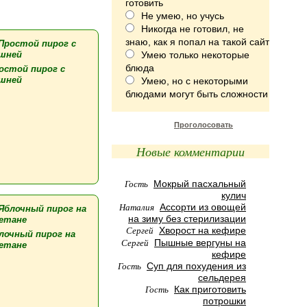
готовить
Не умею, но учусь
Никогда не готовил, не
знаю, как я попал на такой сайт
Умею только некоторые
блюда
остой пирог с
шней
Умею, но с некоторыми
блюдами могут быть сложности
Проголосовать
Новые комментарии
Гость
Мокрый пасхальный
кулич
Наталия
Ассорти из овощей
на зиму без стерилизации
Сергей
Хворост на кефире
лочный пирог на
Сергей
Пышные вергуны на
етане
кефире
Гость
Суп для похудения из
сельдерея
Гость
Как приготовить
потрошки