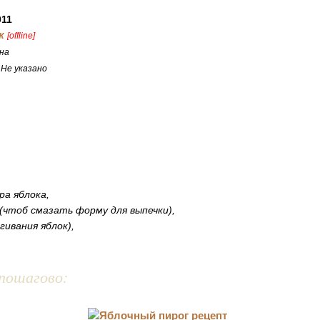
011
к
[offline]
на
:
Не указано
ра яблока,
(чтоб смазать форму для выпечки),
гивания яблок),
пошагово: