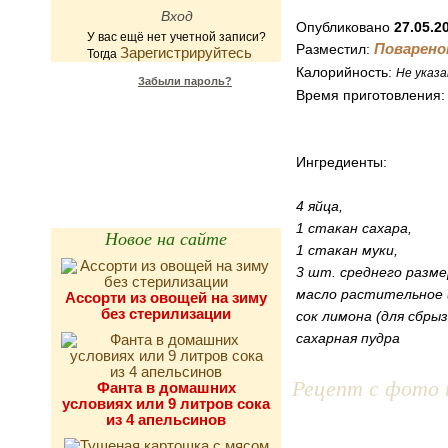
Опубликовано
27.05.2
У вас ещё нет учетной записи?
Поварено
Разместил:
Зарегистрируйтесь
Тогда
Калорийность:
Не указа
Забыли пароль?
Время приготовления
Калькулятор
калорийности
Ингредиенты:
4 яйца,
1 стакан сахара,
Новое на сайте
1 стакан муки,
3 шт. среднего разме
масло растительное 
Ассорти из овощей на зиму
без стерилизации
сок лимона (для сбрыз
сахарная пудра
Рецепт с фото 
Фанта в домашних
условиях или 9 литров сока
из 4 апельсинов