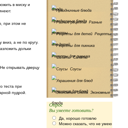
ожить в миску и
блюда
мнеют.
Праздничные блюда
Разные
, при этом не
рецепты
Рецепты
низ, а не по кругу.
для детей
разложить дольки
Рецепты для пикника
Салаты
 Не открывать дверцу
Соусы
го теста при
Украшения для блюд
арной пудрой.
Экономные
блюда
Опрос
Вы умеете готовить?
Да, хорошо готовлю
Можно сказать, что не умею