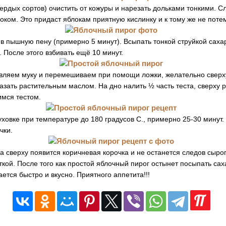
ердых сортов) очистить от кожуры и нарезать дольками тонкими. Сл
ком. Это придаст яблокам приятную кислинку и к тому же не поте
в пышную пену (примерно 5 минут). Всыпать тонкой струйкой сахар
 После этого взбивать ещё 10 минут.
ляем муку и перемешиваем при помощи ложки, желательно сверху в
зать растительным маслом. На дно налить ½ часть теста, сверху 
имся тестом.
уховке при температуре до 180 градусов С., примерно 25-30 минут.
чки.
да сверху появится коричневая корочка и не останется следов сыро
кой. После того как простой яблочный пирог остынет посыпать сах
ется быстро и вкусно. Приятного аппетита!!!