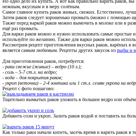
Но одно дело их купить. А вот как правильно варить раков, вы
нежным, вкусным и в меру солёным.
Самое главное купить раков живых, свежих. Естественно, лучш
Затем раков следует хорошенько промыть (можно с помощью щёт
Также перед варкой раков можно вымочить в молоке или в разв
ещё раз промыть.
Для варки раков можно и нужно использовать самые простые и
используйте по желанию. Также для варки раков можно использо
Рассмотрим рецепт приготовления вкусных раков, варёных в во
является самым любимым. Рецепты других закусок из
рыбы и 
Для приготовления раков, потребуется:
- раки свежие (живые) – ведро (10 л.);
- соль – 5-7 ст.л. на ведро;
- вода – доя покрытия раков;
- укроп (веточки) – 2-4 зонтика или 1 ст.л. семян укропа на ведр
Рецепт с фото пошагово:
Тщательно вымытых раков уложить в большое ведро или объё
Добавить соли и укроп. Залить раков водой и поставить на бол
Как только раки начали кипеть, засечь время и варить раков в