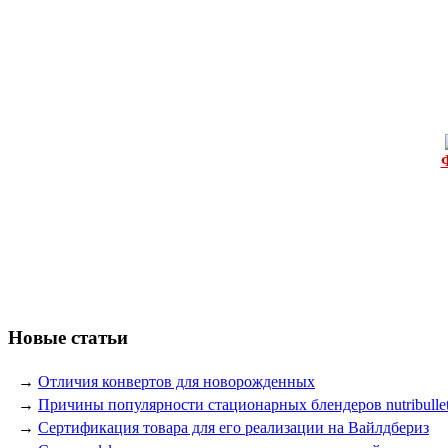
Новые статьи
→
Отличия конвертов для новорожденных
→
Причины популярности стационарных блендеров nutribulle
→
Сертификация товара для его реализации на Вайлдбериз