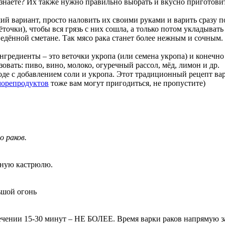
 знаете? Их также нужно правильно выбрать и вкусно приготовит
ий вариант, просто наловить их своими руками и варить сразу п
очки), чтобы вся грязь с них сошла, а только потом укладыват
едённой сметане. Так мясо рака станет более нежным и сочным. 
нгредиенты – это веточки укропа (или семена укропа) и конечн
вать: пиво, вино, молоко, огуречный рассол, мёд, лимон и др.
де с добавлением соли и укропа. Этот традиционный рецепт вар
морепродуктов
тоже вам могут пригодиться, не пропустите)
о раков.
мную кастрюлю.
ьшой огонь
 течении 15-30 минут – НЕ БОЛЕЕ. Время варки раков напрямую з