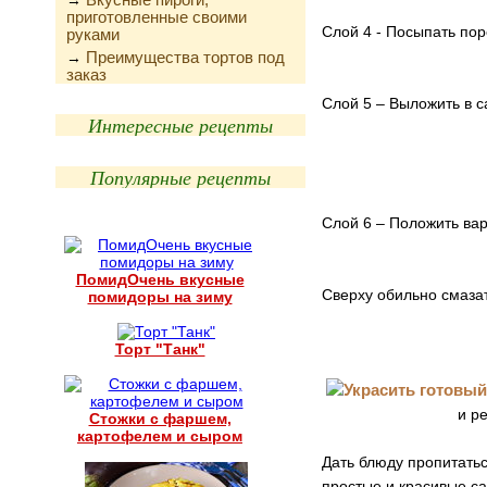
→
приготовленные своими
Слой 4 - Посыпать по
руками
Преимущества тортов под
→
заказ
Слой 5 – Выложить в с
Интересные рецепты
Популярные рецепты
Слой 6 – Положить вар
ПомидОчень вкусные
Сверху обильно смаза
помидоры на зиму
Торт "Танк"
и р
Стожки с фаршем,
картофелем и сыром
Дать блюду пропитатьс
простые и красивые са