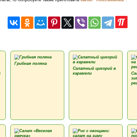
Грибная поляна
Салатный цикорий в
с
карамели
Са
зи
ре