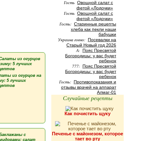
Гость
Овощной салат с
фетой «Лодочки»
Гость
Овощной салат с
фетой «Лодочки»
Гость:
Старинные рецепты
хлеба как пекли наши
бабушки
Украина говно:
Посевалки на
Старый Новый год 2026
А:
Пояс Пресвятой
Богородицы: у вас будет
ребенок
777:
Пояс Пресвятой
Богородицы: у вас будет
латы из огурцов на
ребенок
му: 5 лучших
Гость:
Противопоказания и
цептов
отзывы врачей на аппарат
Алмаг-01
Случайные рецепты
Как почистить щуку
Печенье с майонезом, которое
тает во рту