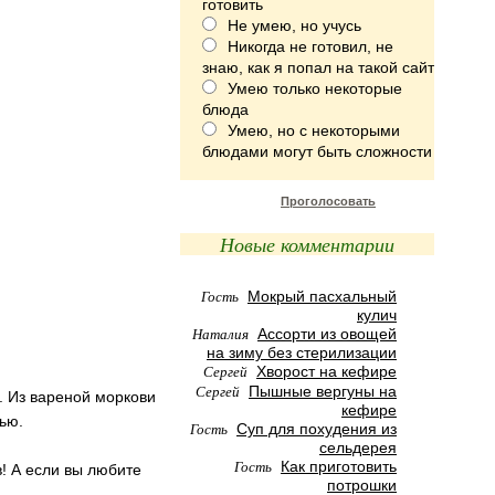
готовить
Не умею, но учусь
Никогда не готовил, не
знаю, как я попал на такой сайт
Умею только некоторые
блюда
Умею, но с некоторыми
блюдами могут быть сложности
Проголосовать
Новые комментарии
Гость
Мокрый пасхальный
кулич
Наталия
Ассорти из овощей
на зиму без стерилизации
Сергей
Хворост на кефире
Сергей
Пышные вергуны на
. Из вареной моркови
кефире
ью.
Гость
Суп для похудения из
сельдерея
Гость
Как приготовить
в! А если вы любите
потрошки