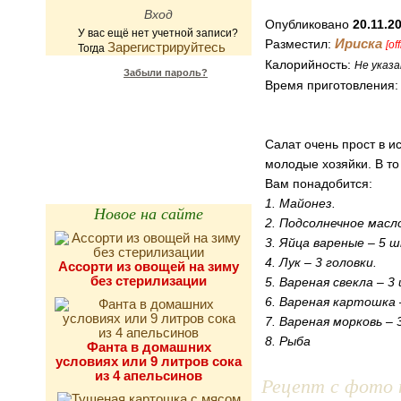
Опубликовано
20.11.2
У вас ещё нет учетной записи?
Ириска
Разместил:
[of
Зарегистрируйтесь
Тогда
Калорийность:
Не указа
Забыли пароль?
Время приготовления
Калькулятор
калорийности
Салат очень прост в и
молодые хозяйки. В то
Вам понадобится:
1. Майонез.
Новое на сайте
2. Подсолнечное масл
3. Яйца вареные – 5 
4. Лук – 3 головки.
Ассорти из овощей на зиму
без стерилизации
5. Вареная свекла – 3
6. Вареная картошка 
7. Вареная морковь – 
8. Рыба
Фанта в домашних
условиях или 9 литров сока
из 4 апельсинов
Рецепт с фото 