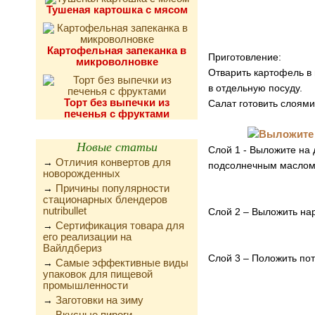
Тушеная картошка с мясом
Картофельная запеканка в
Приготовление:
микроволновке
Отварить картофель в 
в отдельную посуду.
Торт без выпечки из
Салат готовить слоями
печенья с фруктами
Новые статьи
Слой 1 - Выложите на 
Отличия конвертов для
→
подсолнечным маслом
новорожденных
Причины популярности
→
стационарных блендеров
nutribullet
Слой 2 – Выложить нар
Сертификация товара для
→
его реализации на
Вайлдбериз
Слой 3 – Положить по
Самые эффективные виды
→
упаковок для пищевой
промышленности
Заготовки на зиму
→
Вкусные пироги,