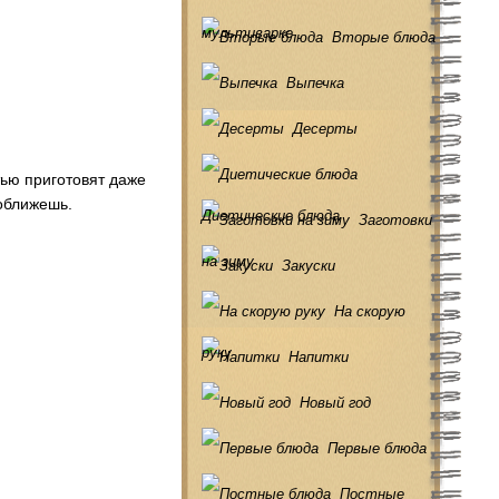
мультиварке
Вторые блюда
Выпечка
Десерты
тью приготовят даже
 оближешь.
Диетические блюда
Заготовки
на зиму
Закуски
На скорую
руку
Напитки
Новый год
Первые блюда
Постные