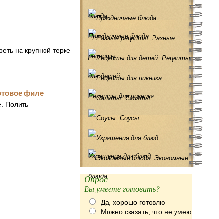
блюда
Праздничные блюда
Разные
реть на крупной терке
рецепты
Рецепты
для детей
Рецепты для пикника
Салаты
е. Полить
Соусы
Украшения для блюд
Экономные
блюда
Опрос
Вы умеете готовить?
Да, хорошо готовлю
Можно сказать, что не умею