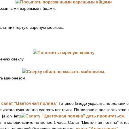
резанными вареными яйцами.
алатник тертую вареную морковь.
еную свеклу.
ть майонезом.
Готовое блюдо украсить по желанию
епчатого лука можно сделать цветочки. По желанию посыпать зелен
[align=left]
я в холодильнике не менее 1 часа. Салат "Цветочная поляна" гото
салат "Апельсинка"
латы, то попробуйте также приготовить
.