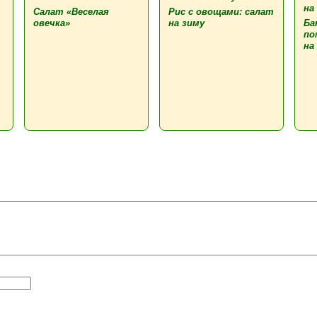
Салат «Веселая
Рис с овощами: салат
овечка»
на зиму
Ба
по
на