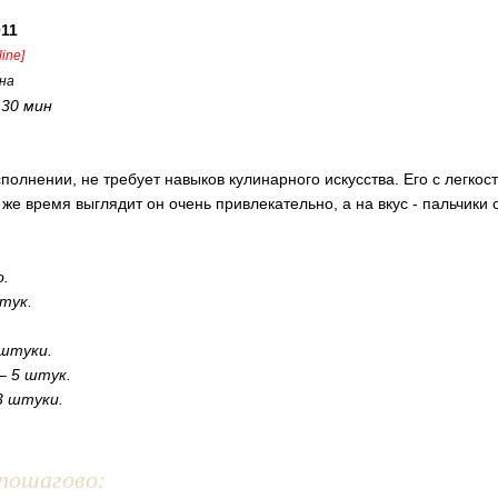
011
fline]
на
:
30 мин
сполнении, не требует навыков кулинарного искусства. Его с легкос
 же время выглядит он очень привлекательно, а на вкус - пальчики
о.
штук.
 штуки.
– 5 штук.
3 штуки.
пошагово: