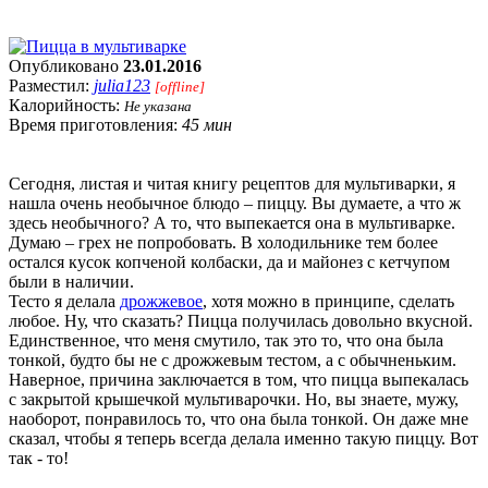
Опубликовано
23.01.2016
Разместил:
julia123
[offline]
Калорийность:
Не указана
Время приготовления:
45 мин
Сегодня, листая и читая книгу рецептов для мультиварки, я
нашла очень необычное блюдо – пиццу. Вы думаете, а что ж
здесь необычного? А то, что выпекается она в мультиварке.
Думаю – грех не попробовать. В холодильнике тем более
остался кусок копченой колбаски, да и майонез с кетчупом
были в наличии.
Тесто я делала
дрожжевое
, хотя можно в принципе, сделать
любое. Ну, что сказать? Пицца получилась довольно вкусной.
Единственное, что меня смутило, так это то, что она была
тонкой, будто бы не с дрожжевым тестом, а с обычненьким.
Наверное, причина заключается в том, что пицца выпекалась
с закрытой крышечкой мультиварочки. Но, вы знаете, мужу,
наоборот, понравилось то, что она была тонкой. Он даже мне
сказал, чтобы я теперь всегда делала именно такую пиццу. Вот
так - то!