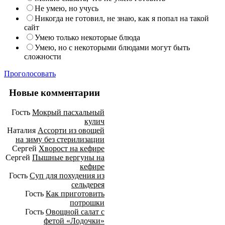
Не умею, но учусь
Никогда не готовил, не знаю, как я попал на такой
сайт
Умею только некоторые блюда
Умею, но с некоторыми блюдами могут быть
сложности
Проголосовать
Новые комментарии
Гость
Мокрый пасхальный
кулич
Наталия
Ассорти из овощей
на зиму без стерилизации
Сергей
Хворост на кефире
Сергей
Пышные вергуны на
кефире
Гость
Суп для похудения из
сельдерея
Гость
Как приготовить
потрошки
Гость
Овощной салат с
фетой «Лодочки»