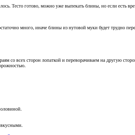
сь. Тесто готово, можно уже выпекать блины, но если есть врем
статочно много, иначе блины из нутовой муки будет трудно пере
аям со всех сторон лопаткой и переворачиваем на другую сторо
торожностью.
половиной.
 вкусными.