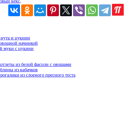
овый кекс
.
 нута и цукини
овощной начинкой
й муки с цукини
отлеты из белой фасоли с овощами
блины из кабачков
рогалики из слоеного пресного теста