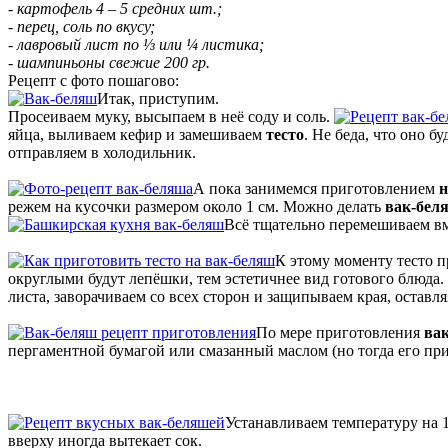
- картофель 4 – 5 средних шт.;
- перец, соль по вкусу;
- лавровый лист по ⅓ или ¼ листика;
- шампиньоны свежие 200 гр.
Рецепт с фото пошагово:
Итак, приступим.
Просеиваем муку, высыпаем в неё соду и соль.
яйца, выливаем кефир и замешиваем
тесто
. Не беда, что оно б
отправляем в холодильник.
А пока занимемся приготовлением
н
режем на кусочки размером около 1 см. Можно делать
вак-бел
Всё тщательно перемешиваем вм
К этому моменту тесто п
округлыми будут лепёшки, тем эстетичнее вид готового блюда.
листа, заворачиваем со всех сторон и защипываем края, остав
По мере приготовления
ва
пергаментной бумагой или смазанный маслом (но тогда его при
Устанавливаем температуру на 1
вверху иногда вытекает сок.