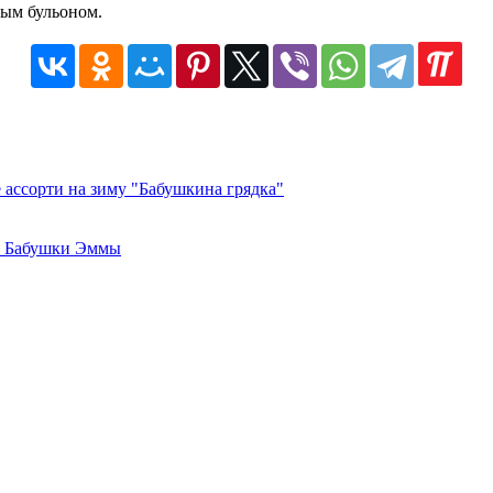
ным бульоном.
ассорти на зиму "Бабушкина грядка"
т Бабушки Эммы