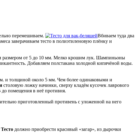
тельно перемешиваем.
Вбиваем туда два
амеса заверачиваем тесто в полиэтиленовую плёнку и
и размером от 5 до 10 мм. Мелко крошим лук. Шампиньоны
пикантность. Добавляем полстакана холодной кипячёной воды.
см. и толщиной около 5 мм. Чем более одинаковыми и
ки
столовую ложку начинки, сверху кладём кусочек лаврового
5 до помещения в неё противня.
ительно приготовленный противень с уложенной на него
.
Тесто
должно приобрести красивый «загар», из дырочки