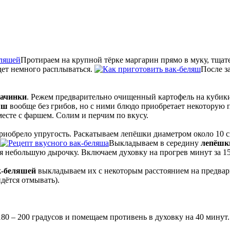
Протираем на крупной тёрке маргарин прямо в муку, тща
удет немного расплываться.
После з
ачинки
. Режем предварительно очищенный картофель на кубик
яш
вообще без грибов, но с ними блюдо приобретает некоторую 
есте с фаршем. Солим и перчим по вкусу.
риобрело упругость. Раскатываем лепёшки диаметром около 10 
Выкладываем в середину
лепёш
ляя небольшую дырочку. Включаем духовку на прогрев минут за 1
к-беляшей
выкладываем их с некоторым расстоянием на предвар
дётся отмывать).
80 – 200 градусов и помещаем противень в духовку на 40 минут