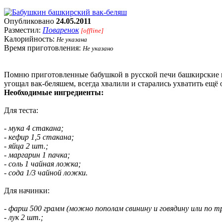
Опубликовано
24.05.2011
Разместил:
Поваренок
[offline]
Калорийность:
Не указана
Время приготовления:
Не указано
Помню приготовленные бабушкой в русской печи башкирские н
угощал вак-беляшем, всегда хвалили и старались ухватить ещё 
Необходимые ингредиенты:
Для теста:
- мука 4 стакана;
- кефир 1,5 стакана;
- яйца 2 шт.;
- маргарин 1 пачка;
- соль 1 чайная ложка;
- сода 1/3 чайной ложки.
Для начинки:
- фарш 500 грамм (можно пополам свинину и говядину или по т
- лук 2 шт.;