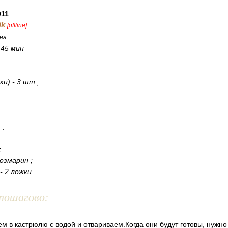
011
ik
[offline]
на
:
45 мин
и) - 3 шт ;
 ;
;
озмарин ;
 2 ложки.
пошагово:
м в кастрюлю с водой и отвариваем.Когда они будут готовы, нужно