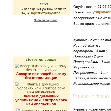
Опубликовано
27.09.2
У вас ещё нет учетной записи?
yuliyabant
Разместил:
Зарегистрируйтесь
Тогда
Калорийность:
Не указа
Забыли пароль?
Время приготовления
Калькулятор
калорийности
Куриные ножки (гомилк
Рис - 50 грамм ;
Картофель - 3 шт ;
Помидоры - 2 шт.;
Новое на сайте
Перец сладкий - 1 шт.
Морковка - 1 шт.;
Лук репчатый - 1шт. 
Ассорти из овощей на зиму
без стерилизации
Зелень, в том числе р
Растительное масло -
Рецепт с фото 
Фанта в домашних
условиях или 9 литров сока
из 4 апельсинов
Куриные ножки опускае