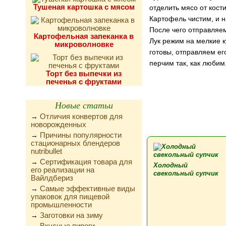
Тушеная картошка с мясом
отделить мясо от кост
Картофель чистим, и н
После чего отправляем
Картофельная запеканка в
Лук режим на мелкие к
микроволновке
готовы, отправляем ег
перчим так, как любим
Торт без выпечки из
печенья с фруктами
Новые статьи
Отличия конвертов для
→
новорожденных
Причины популярности
→
стационарных блендеров
nutribullet
Сертификация товара для
→
Холодный
его реализации на
свекольный супчик
Вайлдбериз
Самые эффективные виды
→
упаковок для пищевой
промышленности
Заготовки на зиму
→
Вкусные пироги,