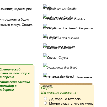
блюда
закипит, кидаем рис.
Праздничные блюда
Разные
 ингредиенты будут
колько минут. Солим,
рецепты
Рецепты
для детей
Рецепты для пикника
Салаты
Соусы
Украшения для блюд
Экономные
етический гаспачо
 помидор с
блюда
Опрос
льдереем
Вы умеете готовить?
Да, хорошо готовлю
Можно сказать, что не умею