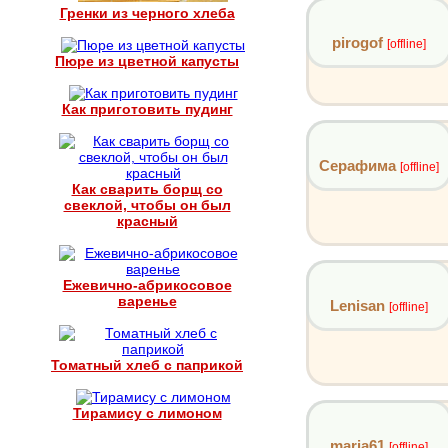
Гренки из черного хлеба
pirogof
[offline]
Пюре из цветной капусты
Как приготовить пудинг
Серафима
[offline]
Как сварить борщ со
свеклой, чтобы он был
красный
Ежевично-абрикосовое
варенье
Lenisan
[offline]
Томатный хлеб с паприкой
Тирамису с лимоном
maria61
[offline]