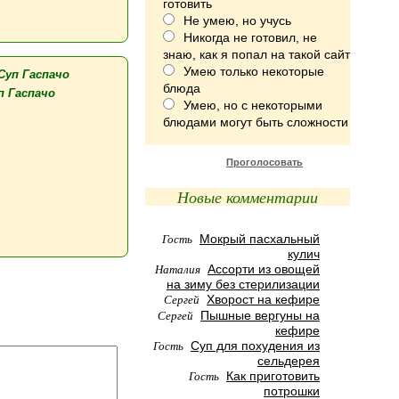
готовить
Не умею, но учусь
Никогда не готовил, не
знаю, как я попал на такой сайт
Умею только некоторые
блюда
п Гаспачо
Умею, но с некоторыми
блюдами могут быть сложности
Проголосовать
Новые комментарии
Гость
Мокрый пасхальный
кулич
Наталия
Ассорти из овощей
на зиму без стерилизации
Сергей
Хворост на кефире
Сергей
Пышные вергуны на
кефире
Гость
Суп для похудения из
сельдерея
Гость
Как приготовить
потрошки