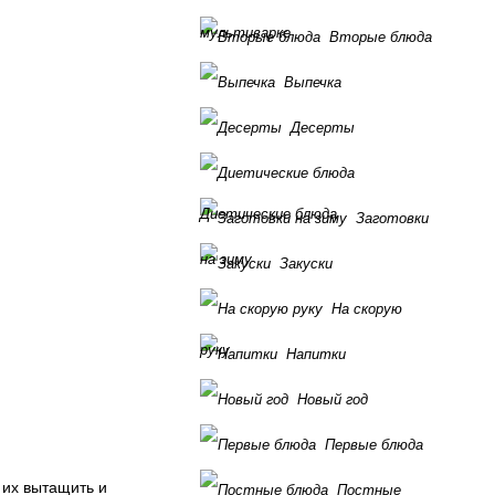
мультиварке
Вторые блюда
Выпечка
Десерты
Диетические блюда
Заготовки
на зиму
Закуски
На скорую
руку
Напитки
Новый год
Первые блюда
 их вытащить и
Постные