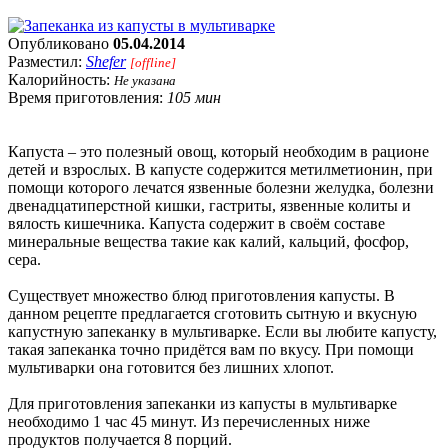
Опубликовано
05.04.2014
Разместил:
Shefer
[offline]
Калорийность:
Не указана
Время приготовления:
105 мин
Капуста – это полезный овощ, который необходим в рационе
детей и взрослых. В капусте содержится метилметионин, при
помощи которого лечатся язвенные болезни желудка, болезни
двенадцатиперстной кишки, гастриты, язвенные колиты и
вялость кишечника. Капуста содержит в своём составе
минеральные вещества такие как калий, кальций, фосфор,
сера.
Существует множество блюд приготовления капусты. В
данном рецепте предлагается сготовить сытную и вкусную
капустную запеканку в мультиварке. Если вы любите капусту,
такая запеканка точно придётся вам по вкусу. При помощи
мультиварки она готовится без лишних хлопот.
Для приготовления запеканки из капусты в мультиварке
необходимо 1 час 45 минут. Из перечисленных ниже
продуктов получается 8 порций.