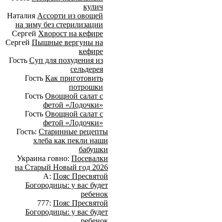
кулич
Наталия
Ассорти из овощей
на зиму без стерилизации
Сергей
Хворост на кефире
Сергей
Пышные вергуны на
кефире
Гость
Суп для похудения из
сельдерея
Гость
Как приготовить
потрошки
Гость
Овощной салат с
фетой «Лодочки»
Гость
Овощной салат с
фетой «Лодочки»
Гость:
Старинные рецепты
хлеба как пекли наши
бабушки
Украина говно:
Посевалки
на Старый Новый год 2026
А:
Пояс Пресвятой
Богородицы: у вас будет
ребенок
777:
Пояс Пресвятой
Богородицы: у вас будет
ребенок