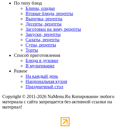
По типу блюд
Блины, оладьи
Вторые блюда, рецепты
Выпечка, рецепты
Десерты, рецепты
Заготовки на зиму, рецепты
Закуски, рецепты
Салаты, рецепты
Супы, рецепты
Торты
Способ приготовления
Блюда в духовке
В мультиварке
Разное
На каждый день
Национальная кухня
Праздничный стол
Copyright © 2011-2026 NaMenu.Ru Копирование любого
материала с сайта запрещается без активной ссылки на
материал!