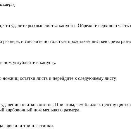
размера;
 что удалите рыхлые листья капусты. Обрежьте верхнюю часть ко
размера, и сделайте по толстым прожилкам листьев срезы разно
е нож углубляйте в капусту.
ю ножниц остатки листа и перейдите к следующему листу.
даление остатков листов. При этом, чем ближе к центру цветка
ный карбовочный нож меньшего размера.
а –две или три пластинки.