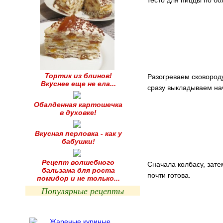
тесто для пиццы по бо
Тортик из блинов!
Разогреваем сковород
Вкуснее еще не ела...
сразу выкладываем на
Обалденная картошечка
в духовке!
Вкусная перловка - как у
бабушки!
Рецепт волшебного
Сначала колбасу, зате
бальзама для роста
почти готова.
помидор и не только...
Популярные рецепты