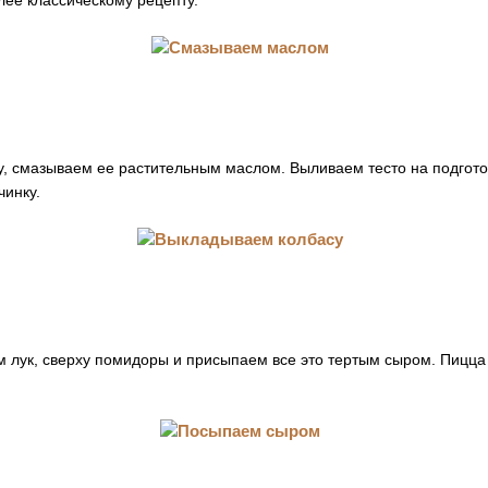
лее классическому рецепту.
у, смазываем ее растительным маслом. Выливаем тесто на подгот
чинку.
м лук, сверху помидоры и присыпаем все это тертым сыром. Пицца