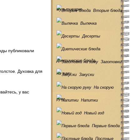
мультиварке
Вторые блюда
Выпечка
Десерты
ажды публиковали
Диетические блюда
Заготовки
толстое. Духовка для
на зиму
Закуски
На скорую
вайтесь, у вас
руку
Напитки
Новый год
Первые блюда
Постные