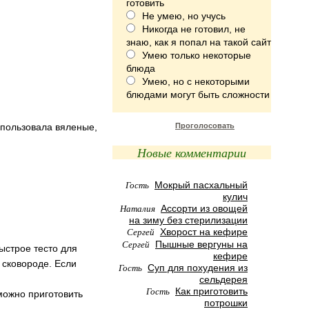
готовить
Не умею, но учусь
Никогда не готовил, не
знаю, как я попал на такой сайт
Умею только некоторые
блюда
Умею, но с некоторыми
блюдами могут быть сложности
спользовала вяленые,
Проголосовать
Новые комментарии
Гость
Мокрый пасхальный
кулич
Наталия
Ассорти из овощей
на зиму без стерилизации
Сергей
Хворост на кефире
Сергей
Пышные вергуны на
ыстрое тесто для
кефире
 сковороде. Если
Гость
Суп для похудения из
сельдерея
Гость
Как приготовить
можно приготовить
потрошки