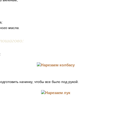
и вяленые;
а;
ного масла.
пошагово:
:
дготовить начинку, чтобы все было под рукой.