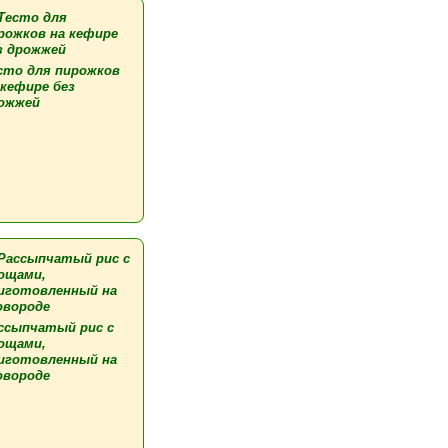
сто для пирожков
 кефире без
ожжей
ссыпчатый рис с
ощами,
иготовленный на
овороде