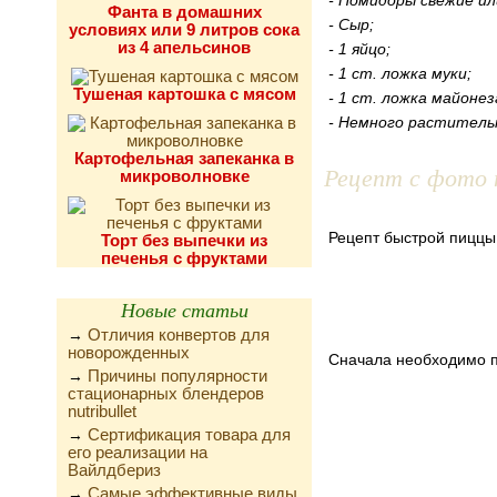
- Помидоры свежие ил
Фанта в домашних
- Сыр;
условиях или 9 литров сока
из 4 апельсинов
- 1 яйцо;
- 1 ст. ложка муки;
Тушеная картошка с мясом
- 1 ст. ложка майонез
- Немного раститель
Картофельная запеканка в
Рецепт с фото 
микроволновке
Рецепт быстрой пиццы
Торт без выпечки из
печенья с фруктами
Новые статьи
Отличия конвертов для
→
новорожденных
Сначала необходимо по
Причины популярности
→
стационарных блендеров
nutribullet
Сертификация товара для
→
его реализации на
Вайлдбериз
Самые эффективные виды
→