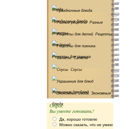
блюда
Праздничные блюда
Разные
рецепты
Рецепты
для детей
Рецепты для пикника
Салаты
Соусы
Украшения для блюд
Экономные
блюда
Опрос
Вы умеете готовить?
Да, хорошо готовлю
Можно сказать, что не умею