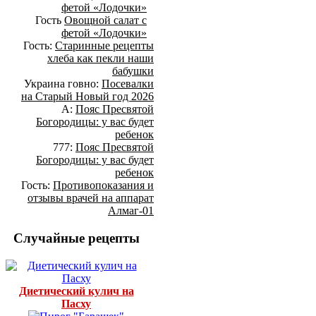
фетой «Лодочки»
Гость
Овощной салат с
фетой «Лодочки»
Гость:
Старинные рецепты
хлеба как пекли наши
бабушки
Украина говно:
Посевалки
на Старый Новый год 2026
А:
Пояс Пресвятой
Богородицы: у вас будет
ребенок
777:
Пояс Пресвятой
Богородицы: у вас будет
ребенок
Гость:
Противопоказания и
отзывы врачей на аппарат
Алмаг-01
Случайные рецепты
Диетический кулич на
Пасху