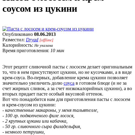
соусом из цукини
Опубликовано
08.06.2013
Разместил:
Dryad
[offline]
Калорийность:
Не указана
Время приготовления:
10 мин
Этот рецепт сливочной пасты с лососем делает оригинальным
то, что в нем присутствуют цукини, но не кусочками, а в виде
крем-соуса. Во-первых, добавление крема цукини позволяет
значительно увеличить долю
соуса
в готовом блюде (и не за
счет жирных сливок, а за счет низкокалорийных цукини), а во
вторых придает пасте особый вкусовой оттенок.
Вот что понадобится нам для приготовления пасты с лососем
и крем-соусом из цукини:
- качественные макароны, у меня тальятелле,
- 100 гр. подкопченого филе лосося,
- 2 крупных цукини или кабачка,
- 50 гр. сливочного сыра филадельфия,
- немного петрушки,