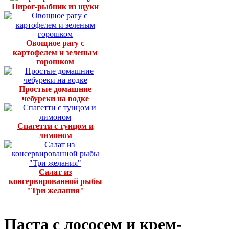
Пирог-рыбник из щуки
Овощное рагу с
картофелем и зеленым
горошком
Простые домашние
чебуреки на водке
Спагетти с тунцом и
лимоном
Салат из
консервированной рыбы
"Три желания"
Паста с лососем и крем-