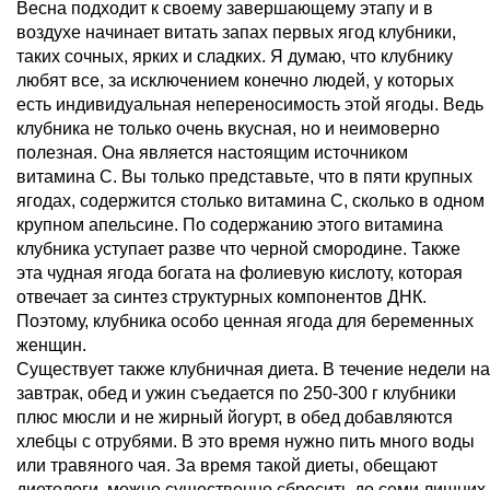
Весна подходит к своему завершающему этапу и в
воздухе начинает витать запах первых ягод клубники,
таких сочных, ярких и сладких. Я думаю, что клубнику
любят все, за исключением конечно людей, у которых
есть индивидуальная непереносимость этой ягоды. Ведь
клубника не только очень вкусная, но и неимоверно
полезная. Она является настоящим источником
витамина С. Вы только представьте, что в пяти крупных
ягодах, содержится столько витамина С, сколько в одном
крупном апельсине. По содержанию этого витамина
клубника уступает разве что черной смородине. Также
эта чудная ягода богата на фолиевую кислоту, которая
отвечает за синтез структурных компонентов ДНК.
Поэтому, клубника особо ценная ягода для беременных
женщин.
Существует также клубничная диета. В течение недели на
завтрак, обед и ужин съедается по 250-300 г клубники
плюс мюсли и не жирный йогурт, в обед добавляются
хлебцы с отрубями. В это время нужно пить много воды
или травяного чая. За время такой диеты, обещают
диетологи, можно существенно сбросить до семи лишних