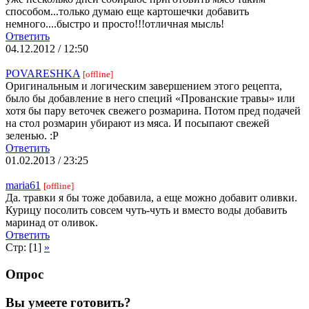
способом...только думаю еще картошечки добавить
немного....быстро и просто!!!отличная мысль!
Ответить
04.12.2012 / 12:50
POVARESHKA
[offline]
Оригинальным и логическим завершением этого рецепта,
было бы добавление в него специй «Прованские травы» или
хотя бы пару веточек свежего розмарина. Потом пред подачей
на стол розмарин убирают из мяса. И посыпают свежей
зеленью. :Р
Ответить
01.02.2013 / 23:25
maria61
[offline]
Да. травки я бы тоже добавила, а еще можно добавит оливки.
Курицу посолить совсем чуть-чуть и вместо воды добавить
маринад от оливок.
Ответить
Стр: [1]
»
Опрос
Вы умеете готовить?