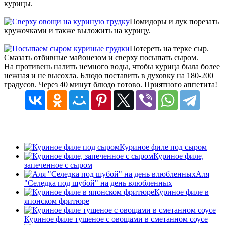
курицы.
Помидоры и лук порезать
кружочками и также выложить на курицу.
Потереть на терке сыр.
Смазать отбивные майонезом и сверху посыпать сыром.
На противень налить немного воды, чтобы курица была более
нежная и не высохла. Блюдо поставить в духовку на 180-200
градусов. Через 40 минут блюдо готово. Приятного аппетита!
Куриное филе под сыром
Куриное филе,
запеченное с сыром
Аля
"Селедка под шубой" на день влюбленных
Куриное филе в
японском фритюре
Куриное филе тушеное с овощами в сметанном соусе