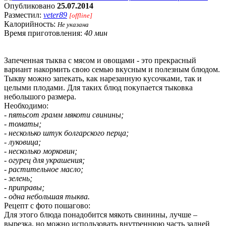
Опубликовано
25.07.2014
Разместил:
veter89
[offline]
Калорийность:
Не указана
Время приготовления:
40 мин
Запеченная тыква с мясом и овощами - это прекрасный
вариант накормить свою семью вкусным и полезным блюдом.
Тыкву можно запекать, как нарезанную кусочками, так и
целыми плодами. Для таких блюд покупается тыковка
небольшого размера.
Необходимо:
- пятьсот грамм мякоти свинины;
- томаты;
- несколько штук болгарского перца;
- луковица;
- несколько морковин;
- огурец для украшения;
- растительное масло;
- зелень;
- приправы;
- одна небольшая тыква.
Рецепт с фото пошагово:
Для этого блюда понадобится мякоть свинины, лучше –
вырезка, но можно использовать внутреннюю часть задней