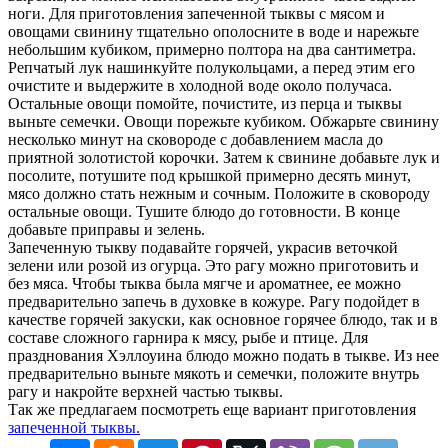
ноги. Для приготовления запеченной тыквы с мясом и
овощами свинину тщательно ополосните в воде и нарежьте
небольшим кубиком, примерно полтора на два сантиметра.
Репчатый лук нашинкуйте полукольцами, а перед этим его
очистите и выдержите в холодной воде около получаса.
Остальные овощи помойте, почистите, из перца и тыквы
выньте семечки. Овощи порежьте кубиком. Обжарьте свинину
несколько минут на сковороде с добавлением масла до
приятной золотистой корочки. Затем к свинине добавьте лук и
посолите, потушите под крышкой примерно десять минут,
мясо должно стать нежным и сочным. Положите в сковороду
остальные овощи. Тушите блюдо до готовности. В конце
добавьте приправы и зелень.
Запеченную тыкву подавайте горячей, украсив веточкой
зелени или розой из огурца. Это рагу можно приготовить и
без мяса. Чтобы тыква была мягче и ароматнее, ее можно
предварительно запечь в духовке в кожуре. Рагу подойдет в
качестве горячей закуски, как основное горячее блюдо, так и в
составе сложного гарнира к мясу, рыбе и птице. Для
празднования Хэллоуина блюдо можно подать в тыкве. Из нее
предварительно выньте мякоть и семечки, положите внутрь
рагу и накройте верхней частью тыквы.
Так же предлагаем посмотреть еще вариант приготовления
запеченной тыквы.