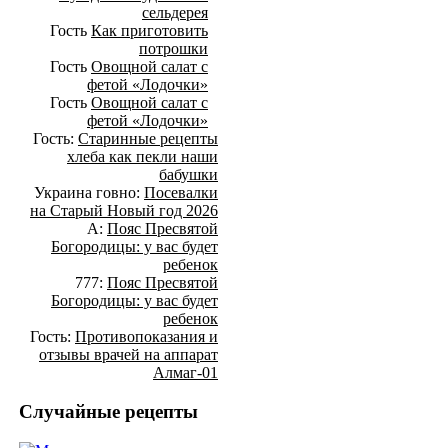
сельдерея
Гость
Как приготовить
потрошки
Гость
Овощной салат с
фетой «Лодочки»
Гость
Овощной салат с
фетой «Лодочки»
Гость:
Старинные рецепты
хлеба как пекли наши
бабушки
Украина говно:
Посевалки
на Старый Новый год 2026
А:
Пояс Пресвятой
Богородицы: у вас будет
ребенок
777:
Пояс Пресвятой
Богородицы: у вас будет
ребенок
Гость:
Противопоказания и
отзывы врачей на аппарат
Алмаг-01
Случайные рецепты