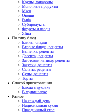
Крупы, макароны
Молочные продукты
Мясо
Овощи
Рыба
Субпродукты
Фрукты и ягоды
Яйца
По типу блюд
Блины, оладьи
Вторые блюда, рецепты
Выпечка, рецепты
Десерты, рецепты
Заготовки на зиму, рецепты
Закуски, рецепты
Салаты, рецепты
Супы, рецепты
Торты
Способ приготовления
Блюда в духовке
В мультиварке
Разное
На каждый день
Национальная кухня
Праздничный стол