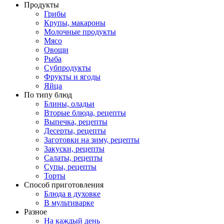
Продукты
Грибы
Крупы, макароны
Молочные продукты
Мясо
Овощи
Рыба
Субпродукты
Фрукты и ягоды
Яйца
По типу блюд
Блины, оладьи
Вторые блюда, рецепты
Выпечка, рецепты
Десерты, рецепты
Заготовки на зиму, рецепты
Закуски, рецепты
Салаты, рецепты
Супы, рецепты
Торты
Способ приготовления
Блюда в духовке
В мультиварке
Разное
На каждый день