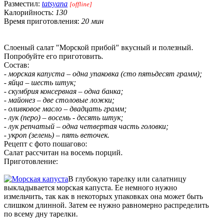
Разместил:
tatsyana
[offline]
Калорийность:
130
Время приготовления:
20 мин
Слоеный салат "Морской прибой" вкусный и полезный.
Попробуйте его приготовить.
Состав:
- морская капуста – одна упаковка (сто пятьдесят грамм);
- яйца – шесть штук;
- скумбрия консервная – одна банка;
- майонез – две столовые ложки;
- оливковое масло – двадцать грамм;
- лук (перо) – восемь - десять штук;
- лук репчатый – одна четвертая часть головки;
- укроп (зелень) – пять веточек.
Рецепт с фото пошагово:
Салат рассчитан на восемь порций.
Приготовление:
В глубокую тарелку или салатницу
выкладывается морская капуста. Ее немного нужно
измельчить, так как в некоторых упаковках она может быть
слишком длинной. Затем ее нужно равномерно распределить
по всему дну тарелки.