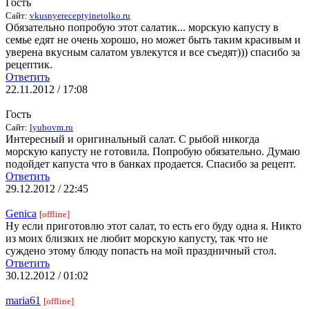
Гость
Сайт:
vkusnyereceptyinetolko.ru
Обязательно попробую этот салатик... морскую капусту в
семье едят не очень хорошо, но может быть таким красивым и
уверена вкусным салатом увлекутся и все съедят))) спасибо за
рецептик.
Ответить
22.11.2012 / 17:08
Гость
Сайт:
lyubovm.ru
Интересный и оригинальный салат. С рыбой никогда
морскую капусту не готовила. Попробую обязательно. Думаю
подойдет капуста что в банках продается. Спасибо за рецепт.
Ответить
29.12.2012 / 22:45
Genica
[offline]
Ну если приготовлю этот салат, то есть его буду одна я. Никто
из моих близких не любит морскую капусту, так что не
суждено этому блюду попасть на мой праздничный стол.
Ответить
30.12.2012 / 01:02
maria61
[offline]