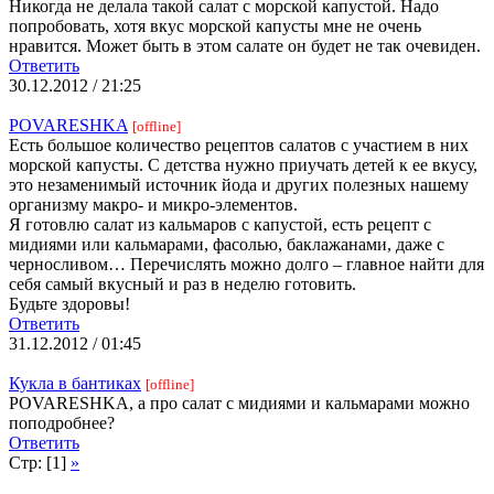
Никогда не делала такой салат с морской капустой. Надо
попробовать, хотя вкус морской капусты мне не очень
нравится. Может быть в этом салате он будет не так очевиден.
Ответить
30.12.2012 / 21:25
POVARESHKA
[offline]
Есть большое количество рецептов салатов с участием в них
морской капусты. С детства нужно приучать детей к ее вкусу,
это незаменимый источник йода и других полезных нашему
организму макро- и микро-элементов.
Я готовлю салат из кальмаров с капустой, есть рецепт с
мидиями или кальмарами, фасолью, баклажанами, даже с
черносливом… Перечислять можно долго – главное найти для
себя самый вкусный и раз в неделю готовить.
Будьте здоровы!
Ответить
31.12.2012 / 01:45
Кукла в бантиках
[offline]
POVARESHKA, а про салат с мидиями и кальмарами можно
поподробнее?
Ответить
Стр: [1]
»