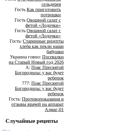
сельдерея
Гость
Как приготовить
потрошки
Гость
Овощной салат с
фетой «Лодочки»
Гость
Овощной салат с
фетой «Лодочки»
Гость:
Старинные рецепты
хлеба как пекли наши
бабушки
Украина говно:
Посевалки
на Старый Новый год 2026
А:
Пояс Пресвятой
Богородицы: у вас будет
ребенок
777:
Пояс Пресвятой
Богородицы: у вас будет
ребенок
Гость:
Противопоказания и
отзывы врачей на аппарат
Алмаг-01
Случайные рецепты